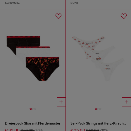
SCHWARZ
BUNT
Dreierpack Slips mit Pferdemuster
3er-Pack Strings mit Herz-Kirsche-Print
€ 35,00
€ 35,00
€ 50,00
-30%
€ 50,00
-30%