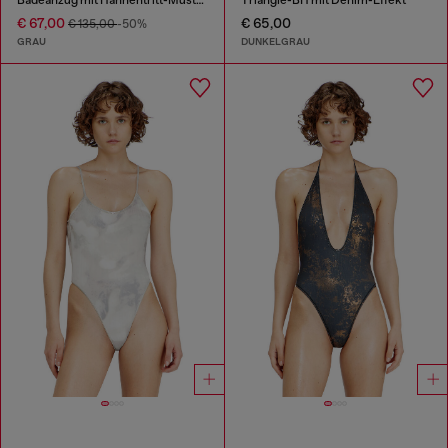
Badeanzug mit Hahnentritt-Muster
Triangle-BH mit Denim-Effekt
€ 67,00
€ 65,00
€ 135,00
-50%
GRAU
DUNKELGRAU