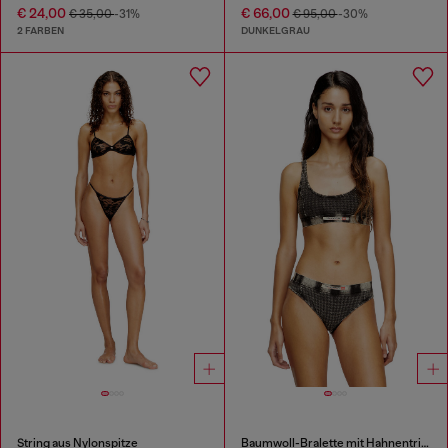
€ 24,00
€ 66,00
€ 35,00
-31%
€ 95,00
-30%
2 FARBEN
DUNKELGRAU
String aus Nylonspitze
Baumwoll-Bralette mit Hahnentrittmuster