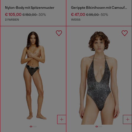
Nylon-Body mit Spitzenmuster
Gerippte Bikinihosen mit Camouflage-Print
€ 105,00
€ 47,00
€ 150,00
-30%
€ 95,00
-50%
2 FARBEN
WEISS