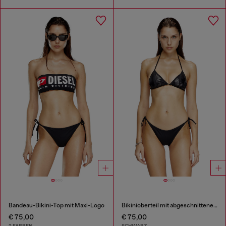
Bandeau-Bikini-Top mit Maxi-Logo
Bikinioberteil mit abgeschnittenem Diesel-Logo
€ 75,00
€ 75,00
2 FARBEN
SCHWARZ