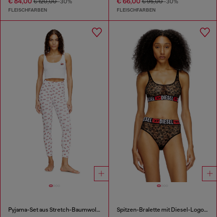
€ 84,00
€ 66,00
€ 120,00
-30%
€ 95,00
-30%
FLEISCHFARBEN
FLEISCHFARBEN
Pyjama-Set aus Stretch-Baumwolle mit Kirsch-Print
Spitzen-Bralette mit Diesel-Logo-Gummibund