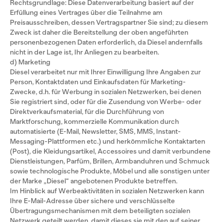
Rechtsgrundlage: Diese Datenverarbeitung basiert auf der
Erfüllung eines Vertrages über die Teilnahme am
Preisausschreiben, dessen Vertragspartner Sie sind; zu diesem
Zweck ist daher die Bereitstellung der oben angeführten
personenbezogenen Daten erforderlich, da Diesel andernfalls
nicht in der Lage ist, Ihr Anliegen zu bearbeiten.
d) Marketing
Diesel verarbeitet nur mit Ihrer Einwilligung Ihre Angaben zur
Person, Kontaktdaten und Einkaufsdaten für Marketing-
Zwecke, d.h. für Werbung in sozialen Netzwerken, bei denen
Sie registriert sind, oder für die Zusendung von Werbe- oder
Direktverkaufsmaterial, für die Durchführung von
Marktforschung, kommerzielle Kommunikation durch
automatisierte (E-Mail, Newsletter, SMS, MMS, Instant-
Messaging-Plattformen etc.) und herkömmliche Kontaktarten
(Post), die Kleidungsartikel, Accessoires und damit verbundene
Dienstleistungen, Parfüm, Brillen, Armbanduhren und Schmuck
sowie technologische Produkte, Möbel und alle sonstigen unter
der Marke „Diesel“ angebotenen Produkte betreffen.
Im Hinblick auf Werbeaktivitäten in sozialen Netzwerken kann
Ihre E-Mail-Adresse über sichere und verschlüsselte
Übertragungsmechanismen mit dem beteiligten sozialen
Netzwerk geteilt werden, damit dieses sie mit den auf seiner