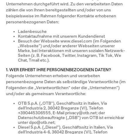
Unternehmen durchgeführt wird. Zu den verarbeiteten Daten
zählen die von Ihnen bereitgestellten und/oder von uns
beispielsweise im Rahmen folgender Kontakte erhobenen
personenbezogenen Daten:
Ladenbesuche
Kontaktaufnahme mit unserem Kundendienst
Besuch der Webseite www.diesel.com (im Folgenden
„Webseite“) und/oder anderer Webseiten unserer
Marke, bei Interaktionen mit unseren sozialen Netzwerk-
Seiten (z. B. Facebook, Twitter, Instagram, Tik Tok, We
Chat, Tmall etc.).
1. WER ERHEBT IHRE PERSONENBEZOGENEN DATEN?
Folgende Unternehmen erheben und verarbeiten
personenbezogene Daten als selbständige Verantwortliche (im
Folgenden die „Verantwortlichen“ oder die „Unternehmen“)
und/oder als gemeinsam Verantwortliche:
OTB S.p.A. („OTB“), Geschäftssitz in Italien, Via
dell’Industria 2, 36042 Breganze (VI), Telefon
+390445306555, E-Mail privacy@otb.net; der
Datenschutzbeauftragte („DSB“) von OTB ist erreichbar
unter dpo@otb.net;
Diesel S.p.A. („Diesel“), Geschäftssitz in Italien, Via
dell’Industria 4-6, 36042 Breganze (VI), Telefon