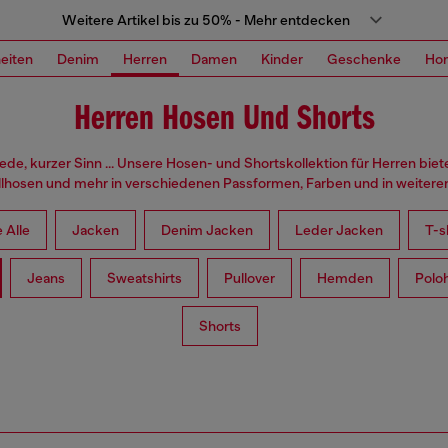
Weitere Artikel bis zu 50% - Mehr entdecken
eiten
Denim
Herren
Damen
Kinder
Geschenke
Ho
Herren Hosen Und Shorts
de, kurzer Sinn ... Unsere Hosen- und Shortskollektion für Herren biet
hosen und mehr in verschiedenen Passformen, Farben und in weiteren
 Alle
Jacken
Denim Jacken
Leder Jacken
T-s
Jeans
Sweatshirts
Pullover
Hemden
Polo
Shorts