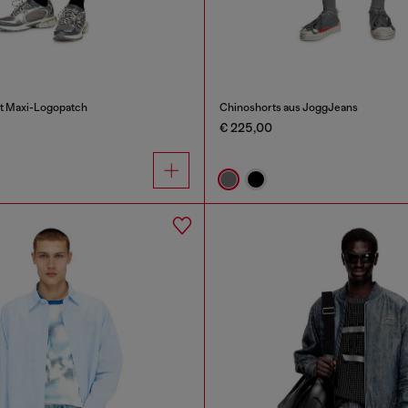
it Maxi-Logopatch
Chinoshorts aus JoggJeans
€ 225,00