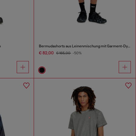
m
Bermudashorts aus Leinenmischung mit Garment-Dye-Färbung
€ 82,00
€ 165,00
-50%