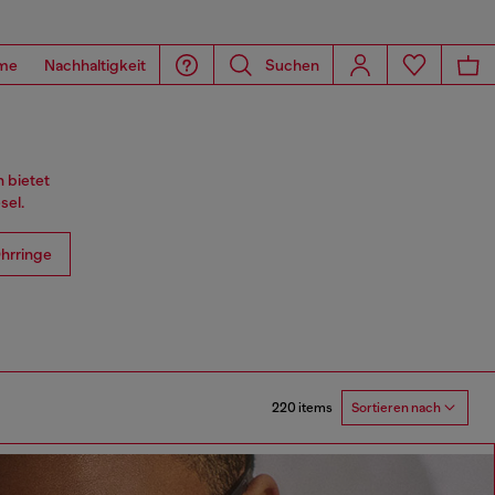
me
Nachhaltigkeit
Suchen
 bietet
sel.
hrringe
220 items
Sortieren nach