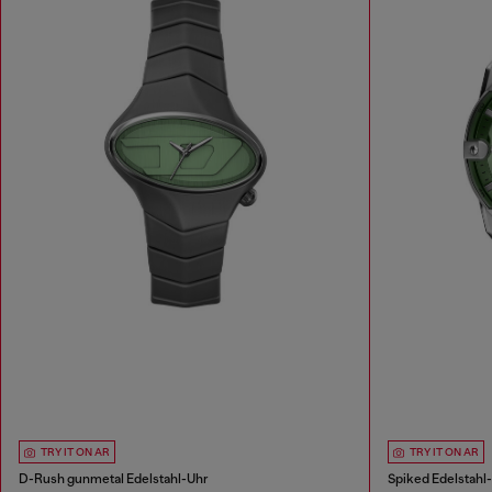
TRY IT ON AR
TRY IT ON AR
D-Rush gunmetal Edelstahl-Uhr
Spiked Edelstahl