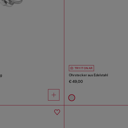
TRY IT ON AR
ng
Ohrstecker aus Edelstahl
€ 49,00