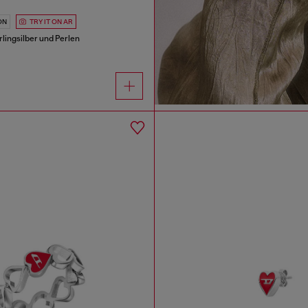
ON
TRY IT ON AR
rlingsilber und Perlen