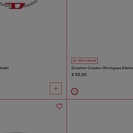
TRY IT ON AR
stahl
Einzelner Creolen-Ohrring aus Edelst
€ 55,00