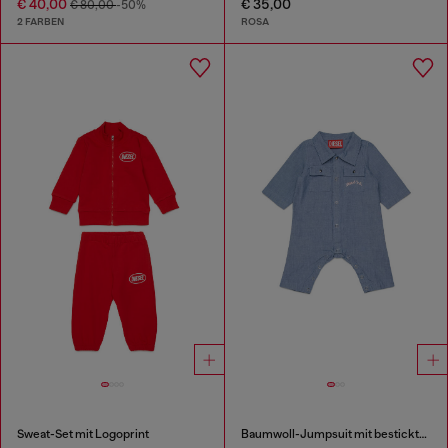
€ 40,00
€ 35,00
€ 80,00
-50%
2 FARBEN
ROSA
Sweat-Set mit Logoprint
Baumwoll-Jumpsuit mit bestickten Taschen