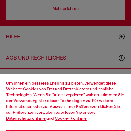
Mehr erfahren
HILFE
AGB UND RECHTLICHES
WORLD OF DIESEL
Um Ihnen ein besseres Erlebnis zu bieten, verwendet diese
Website Cookies von Erst und Drittanbietern und ähnliche
Technologien. Wenn Sie "Alle akzeptieren" wählen, stimmen Sie
CORPORATE
der Verwendung aller dieser Technologien zu. Für weitere
Choose your location
Informationen oder zur Auswahl Ihrer Präferenzen klicken Sie
auf
Präferenzen verwalten
oder lesen Sie unsere
You are currently browsing Österreich website, but it seems you
Datenschutzrichtlinie
und
Cookie-Richtlinie
.
may be based in United States