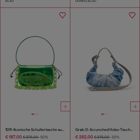
BLAU
DUNKELBLAU
1DR-Ikonische Schultertasche aus transparentem TPU
Grab-D-Scrunched Hobo-Tasche aus Satin-Denim
€ 187,00
€ 262,00
€ 375,00
-50%
€ 375,00
-30%