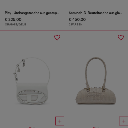
Play - Umhängetasche aus gestepptem, perforiertem PU
Scrunch-D-Beuteltasche aus glänzendem zerknittertem Leder
€ 325,00
€ 450,00
ORANGE/GELB
2 FARBEN