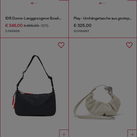
1DR Dome-Langgezogene Bowlingtasche aus Leder in Schlangenoptik
Play - Umhängetasche aus gestepptem, perforiertem PU
€ 346,00
€ 325,00
€ 495,00
-30%
2 FARBEN
SCHWARZ