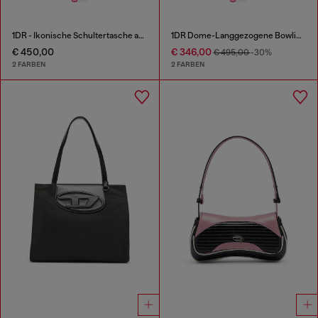
1DR - Ikonische Schultertasche aus Leder mit Henkel-Charms
1DR Dome-Langgezogene Bowlingtasche aus Leder in Schlangenoptik
€ 450,00
€ 346,00
€ 495,00
-30%
2 FARBEN
2 FARBEN