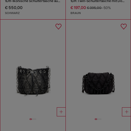
1DR-Ikonische Schultertasche aus Canvas und Leder
1DR Twin-Schultertasche mit Doppelfach aus Pull-up-Leder.
€ 550,00
€ 197,00
€ 395,00
-50%
SCHWARZ
BRAUN