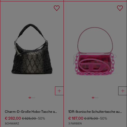
Charm-D-Große Hobo-Tasche aus behandeltem, gestepptem Denim
1DR-Ikonische Schultertasche aus transparentem TPU
€ 262,00
€ 187,00
€ 525,00
-50%
€ 375,00
-50%
SCHWARZ
3 FARBEN