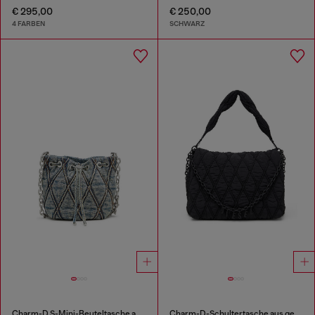
€ 295,00
€ 250,00
4 FARBEN
SCHWARZ
Charm-D S-Mini-Beuteltasche aus gestepptem Argyle-Denim
Charm-D-Schultertasche aus gestepptem gewaschenem Nylon