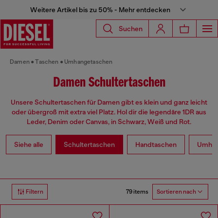
Weitere Artikel bis zu 50% - Mehr entdecken
Suchen
Damen
Taschen
Umhangetaschen
Damen Schultertaschen
Unsere Schultertaschen für Damen gibt es klein und ganz leicht
oder übergroß mit extra viel Platz. Hol dir die legendäre 1DR aus
Leder, Denim oder Canvas, in Schwarz, Weiß und Rot.
Siehe alle
Schultertaschen
Handtaschen
Umhan
79 items
Filtern
Sortieren nach