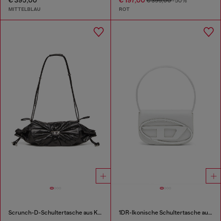
€ 395,00
€ 197,00
€ 395,00
-50%
MITTELBLAU
ROT
Scrunch-D-Schultertasche aus Knitter-Leder
1DR-Ikonische Schultertasche aus Nappa-Leder