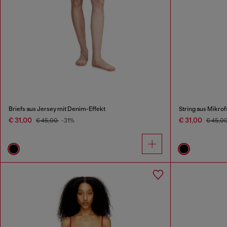
Briefs aus Jersey mit Denim-Effekt
String aus Mikrof
€ 31,00
€ 31,00
€ 45,00
-31%
€ 45,0