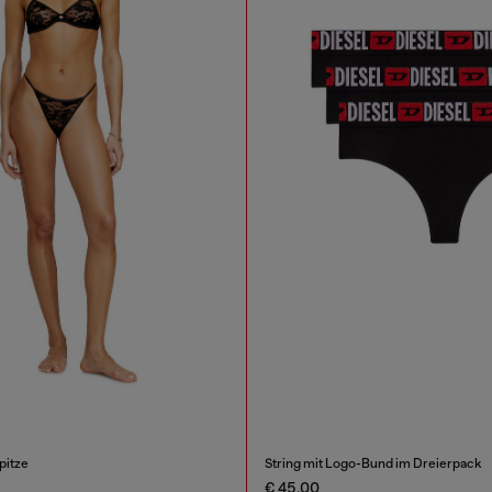
pitze
String mit Logo-Bund im Dreierpack
€ 45,00