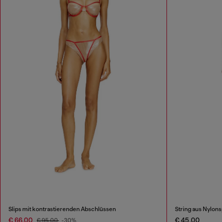
Slips mit kontrastierenden Abschlüssen
String aus Nylons
€ 66,00
€ 45,00
€ 95,00
-30%