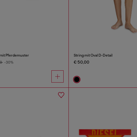
 mit Pferdemuster
String mit Oval D-Detail
€ 50,00
00
-30%