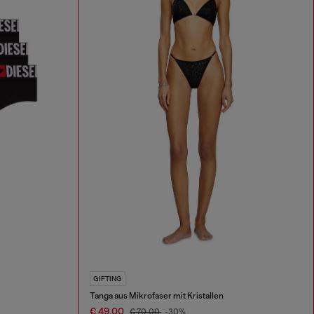
GIFTING
Tanga aus Mikrofaser mit Kristallen
€ 49,00
€ 70,00
-30%