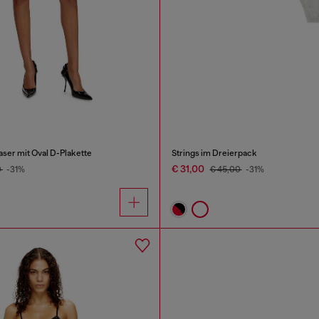
aser mit Oval D-Plakette
Strings im Dreierpack
€ 31,00
0
-31%
€ 45,00
-31%