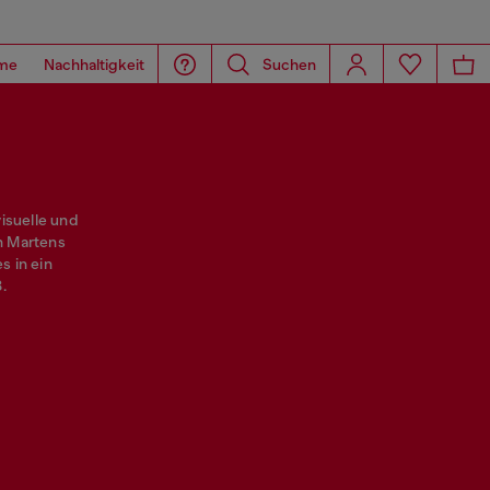
me
Nachhaltigkeit
Suchen
isuelle und
n Martens
 in ein
.