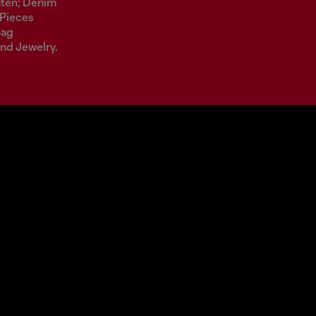
hten; Denim
 Pieces
Bag
nd Jewelry.