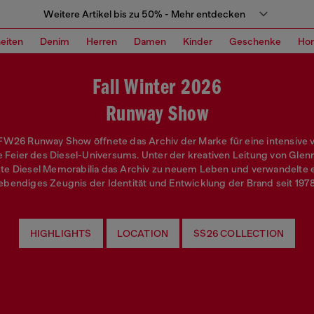
Weitere Artikel bis zu 50% - Mehr entdecken
eiten
Denim
Herren
Damen
Kinder
Geschenke
Ho
Fall Winter 2026
Runway Show
 FW26 Runway Show öffnete das Archiv der Marke für eine intensive v
e Feier des Diesel-Universums. Unter der kreativen Leitung von Glen
te Diesel Memorabilia das Archiv zu neuem Leben und verwandelte es
lebendiges Zeugnis der Identität und Entwicklung der Brand seit 1978
HIGHLIGHTS
LOCATION
SS26 COLLECTION