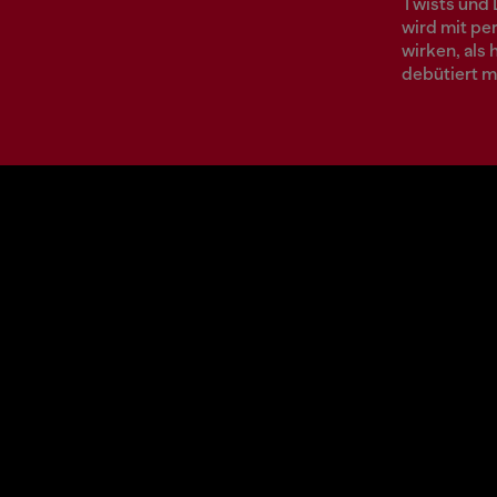
Twists und 
wird mit pe
wirken, als
debütiert m