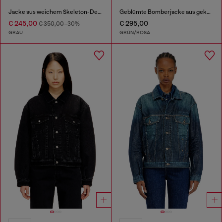
Jacke aus weichem Skeleton-Denim
Geblümte Bomberjacke aus geknittertem Acetat
€ 245,00
€ 295,00
€ 350,00
-30%
GRAU
GRÜN/ROSA