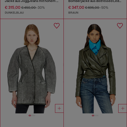
Jacke aus JoggJeans mit hohem Kragen
Bomberjacke aus distressed Leder
€ 315,00
€ 347,00
€ 450,00
-30%
€ 695,00
-50%
DUNKELBLAU
BRAUN