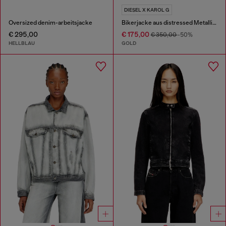
DIESEL X KAROL G
Oversized denim-arbeitsjacke
Bikerjacke aus distressed Metallic-Denim
€ 295,00
€ 175,00
€ 350,00
-50%
HELLBLAU
GOLD