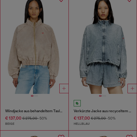
Windjacke aus behandeltem Taslan
Verkürzte Jacke aus recyceltem Nylon-Taslan
€ 137,00
€ 137,00
€ 275,00
-50%
€ 275,00
-50%
BEIGE
HELLBLAU