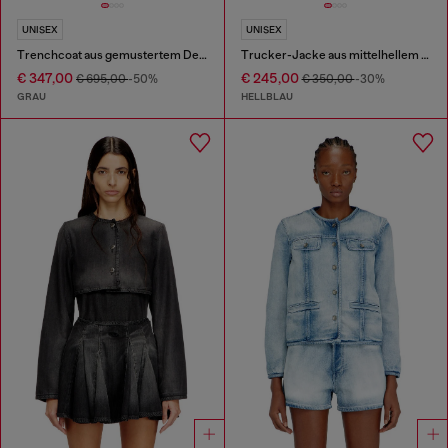
UNISEX
UNISEX
Trenchcoat aus gemustertem Denim
Trucker-Jacke aus mittelhellem Skeleton-Denim
€ 347,00
€ 245,00
€ 695,00
-50%
€ 350,00
-30%
GRAU
HELLBLAU