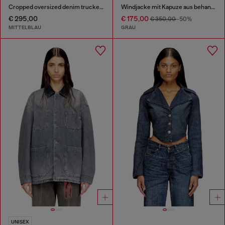
Cropped oversized denim trucker jacket Übergroße cropped Denim-Truckerjacke
Windjacke mit Kapuze aus behandeltem Taslan
€ 295,00
€ 175,00
€ 350,00
-50%
MITTELBLAU
GRAU
UNISEX