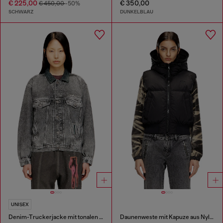
€ 225,00
€ 350,00
€ 450,00
-50%
SCHWARZ
DUNKELBLAU
UNISEX
Denim-Truckerjacke mit tonalen Lederbesätzen
Daunenweste mit Kapuze aus Nylon in Knitter-Optik