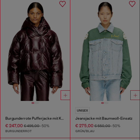
UNISEX
Burgunderrote Pufferjacke mit Kapuze aus beschichtetem Stoff
Jeansjacke mit Baumwoll-Einsatz
€ 247,00
€ 275,00
€ 495,00
-50%
€ 550,00
-50%
BURGUNDERROT
GRÜN/BLAU