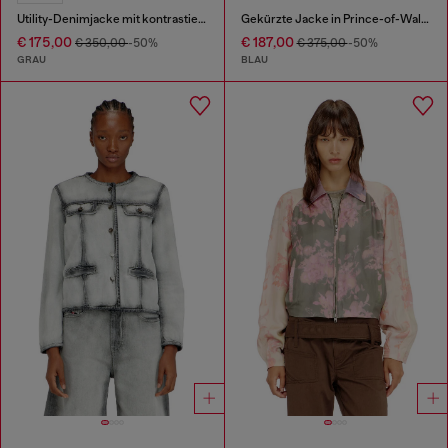
Utility-Denimjacke mit kontrastierendem Kragen
Gekürzte Jacke in Prince-of-Wales-Denim
€ 175,00
€ 187,00
€ 350,00
-50%
€ 375,00
-50%
GRAU
BLAU