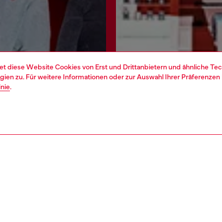
et diese Website Cookies von Erst und Drittanbietern und ähnliche Tec
ien zu. Für weitere Informationen oder zur Auswahl Ihrer Präferenzen 
inie
.
Jetzt registrieren
Store finden