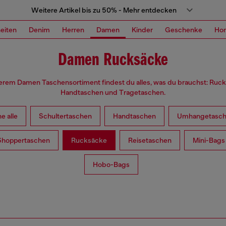
Weitere Artikel bis zu 50% - Mehr entdecken
eiten
Denim
Herren
Damen
Kinder
Geschenke
Ho
Damen Rucksäcke
erem Damen Taschensortiment findest du alles, was du brauchst: Ruc
Handtaschen und Tragetaschen.
e alle
Schultertaschen
Handtaschen
Umhangetasc
Shoppertaschen
Rucksäcke
Reisetaschen
Mini-Bags
Hobo-Bags