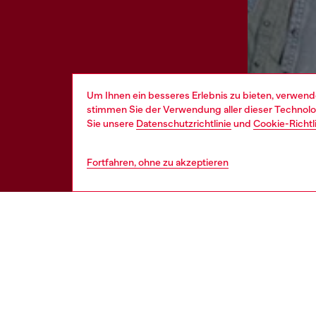
Um Ihnen ein besseres Erlebnis zu bieten, verwend
stimmen Sie der Verwendung aller dieser Technolog
Sie unsere
Datenschutzrichtlinie
und
Cookie-Richtl
Fortfahren, ohne zu akzeptieren