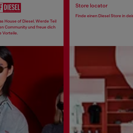
Store locator
Finde einen Diesel Store in de
 das House of Diesel. Werde Teil
len Community und freue dich
e Vorteile.