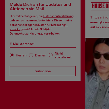
Melde Dich an für Updates und
Aktionen via Mail
Hiermit bestätige ich, die
Datenschutzerklärung
Tritt ein in
gelesen zu haben und autorisiere Diesel, meine
einer globa
personenbezogenen Daten für
Marketing*-
auf exklusiv
Zwecke
gemäß Absatz 3.1 d) der
Datenschutzerklärung
zu verarbeiten.
E-Mail Adresse*
Nicht
Herren
Damen
spezifiziert
Subscribe