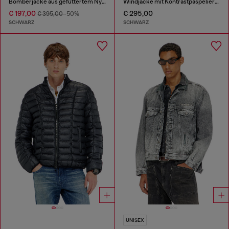
Bomberjacke aus gefüttertem Nylon mit Oval D
Windjacke mit Kontrastpaspelierung
€ 197,00
€ 295,00
€ 395,00
-50%
SCHWARZ
SCHWARZ
UNISEX