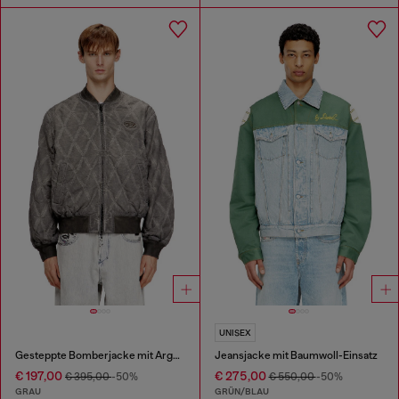
UNISEX
Gesteppte Bomberjacke mit Argyle-Muster
Jeansjacke mit Baumwoll-Einsatz
€ 197,00
€ 275,00
€ 395,00
-50%
€ 550,00
-50%
GRAU
GRÜN/BLAU