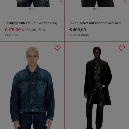
Teddygefütterte Reißverschlussjacke mit Denim-Effekt
Biker jacket mit abnehmbarem Kragen
€ 175,00
€ 495,00
€ 350,00
-50%
2 FARBEN
DUNKELGRAU