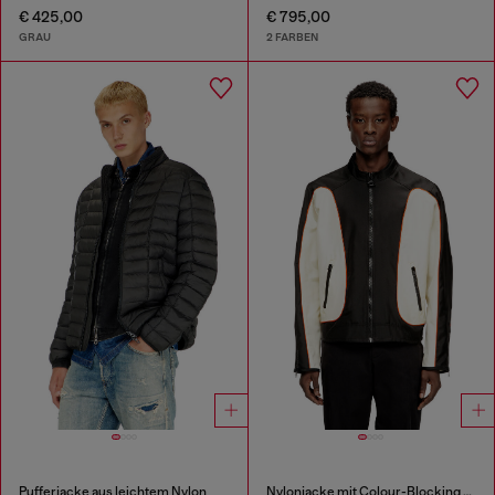
€ 425,00
€ 795,00
GRAU
2 FARBEN
Pufferjacke aus leichtem Nylon
Nylonjacke mit Colour-Blocking und Paspeldetails