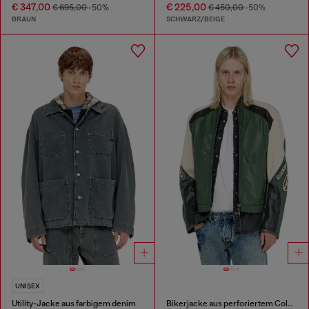
€ 347,00
€ 225,00
€ 695,00
-50%
€ 450,00
-50%
BRAUN
SCHWARZ/BEIGE
UNISEX
Utility-Jacke aus farbigem denim
Bikerjacke aus perforiertem Colour-Block-Leder