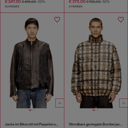
€ 247,00
€ 375,00
€ 495,00
-50%
€ 750,00
-50%
SCHWARZ
2 FARBEN
Jacke im Bikerstil mit Paspelierung aus Leder und Denim
Wendbare gesteppte Bomberjacke