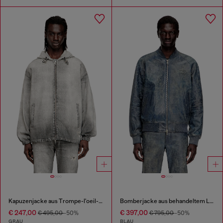
Kapuzenjacke aus Trompe-l'oeil-JoggJeans
Bomberjacke aus behandeltem Leder
€ 247,00
€ 397,00
€ 495,00
-50%
€ 795,00
-50%
GRAU
BLAU