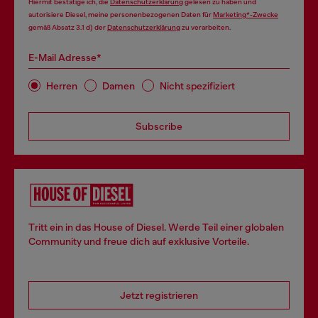
Hiermit bestätige ich, die
Datenschutzerklärung
gelesen zu haben und
autorisiere Diesel, meine personenbezogenen Daten für
Marketing*-Zwecke
gemäß Absatz 3.1 d) der
Datenschutzerklärung
zu verarbeiten.
E-Mail Adresse*
Herren
Damen
Nicht spezifiziert
Subscribe
Tritt ein in das House of Diesel. Werde Teil einer globalen
Community und freue dich auf exklusive Vorteile.
Jetzt registrieren