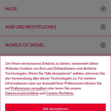
HILFE
AGB UND RECHTLICHES
WORLD OF DIESEL
CORPORATE
Um Ihnen ein besseres Erlebnis zu bieten, verwendet diese
Website Cookies von Erst und Drittanbietern und ähnliche
Technologien. Wenn Sie "Alle akzeptieren" wählen, stimmen Sie
der Verwendung aller dieser Technologien zu. Für weitere
Choose your location
Informationen oder zur Auswahl Ihrer Präferenzen klicken Sie
auf
Präferenzen verwalten
oder lesen Sie unsere
You are currently browsing Österreich website, but it seems you
Datenschutzrichtlinie
und
Cookie-Richtlinie
.
may be based in United States
Country: AT
Language: DE
Stay in Österreich
Alle akzeptieren