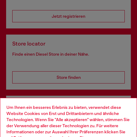
Jetzt registrieren
Store locator
Finde einen Diesel Store in deiner Nähe.
Store finden
Omnichannel-Services
Um Ihnen ein besseres Erlebnis zu bieten, verwendet diese
Website Cookies von Erst und Drittanbietern und ähnliche
Entdecke unser gesamtes Service-Angebot, online und
Technologien. Wenn Sie "Alle akzeptieren" wählen, stimmen Sie
im Store.
der Verwendung aller dieser Technologien zu. Für weitere
Choose your location
Informationen oder zur Auswahl Ihrer Präferenzen klicken Sie