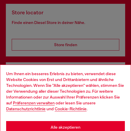
Store locator
Finde einen Diesel Store in deiner Nähe.
Store finden
Omnichannel-Services
Um Ihnen ein besseres Erlebnis zu bieten, verwendet diese
Website Cookies von Erst und Drittanbietern und ähnliche
Entdecke unser gesamtes Service-Angebot, online und
Technologien. Wenn Sie "Alle akzeptieren" wählen, stimmen Sie
im Store.
der Verwendung aller dieser Technologien zu. Für weitere
Choose your location
Informationen oder zur Auswahl Ihrer Präferenzen klicken Sie
auf
Präferenzen verwalten
oder lesen Sie unsere
You are currently browsing Österreich website, but it seems you
Datenschutzrichtlinie
und
Cookie-Richtlinie
.
Mehr erfahren
may be based in United States
Stay in Österreich
Alle akzeptieren