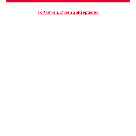
HILFE
Go to United States
Fortfahren, ohne zu akzeptieren
AGB UND RECHTLICHES
WORLD OF DIESEL
CORPORATE
Country: AT
Language: DE