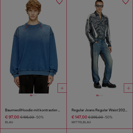
BaumwollHoodie mit kontrastierenden Nähten
Regular Jeans Regular Waist 2024 D-Macs
€ 97,00
€ 147,00
€ 195,00
-50%
€ 295,00
-50%
BLAU
MITTELBLAU