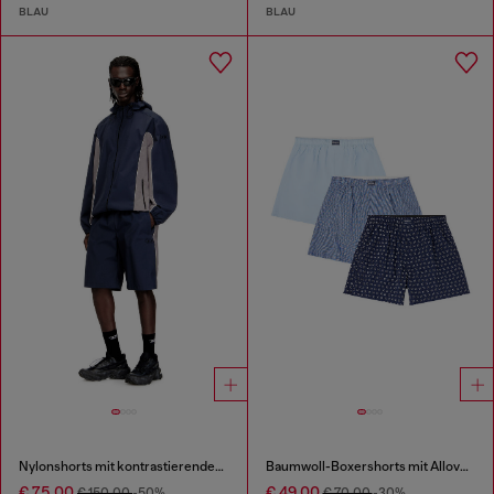
BLAU
BLAU
Nylonshorts mit kontrastierender Paspelierung
Baumwoll-Boxershorts mit Allover-Print im Dreierpack
€ 75,00
€ 49,00
€ 150,00
-50%
€ 70,00
-30%