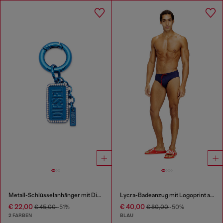
Metall-Schlüsselanhänger mit Diesel-Logo und Strasssteinen
Lycra-Badeanzug mit Logoprint auf dem Rücken
€ 22,00
€ 40,00
€ 45,00
-51%
€ 80,00
-50%
2 FARBEN
BLAU