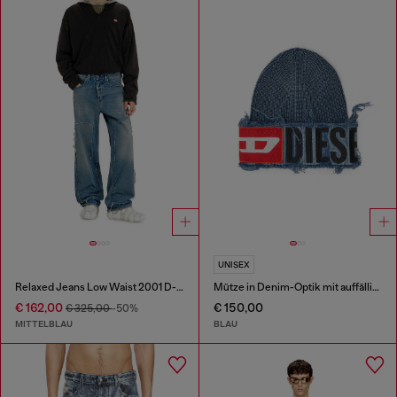
UNISEX
Relaxed Jeans Low Waist 2001 D-Macro
Mütze in Denim-Optik mit auffälligem Patch-Detail
€ 162,00
€ 150,00
€ 325,00
-50%
MITTELBLAU
BLAU