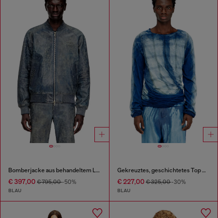
Bomberjacke aus behandeltem Leder
Gekreuztes, geschichtetes Top mit Röntgen-Effekt
€ 397,00
€ 227,00
€ 795,00
-50%
€ 325,00
-30%
BLAU
BLAU