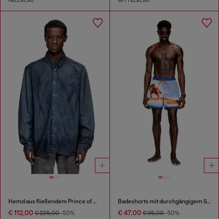
HELLBLAU
MITTELBLAU
Hemd aus fließendem Prince of Wales Denim
Badeshorts mit durchgängigem Surfbretter-Print
€ 112,00
€ 47,00
€ 225,00
-50%
€ 95,00
-50%