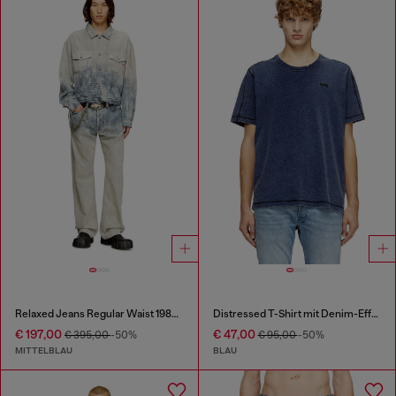
Relaxed Jeans Regular Waist 1980 D-Eeper
Distressed T-Shirt mit Denim-Effekt
€ 197,00
€ 47,00
€ 395,00
-50%
€ 95,00
-50%
MITTELBLAU
BLAU