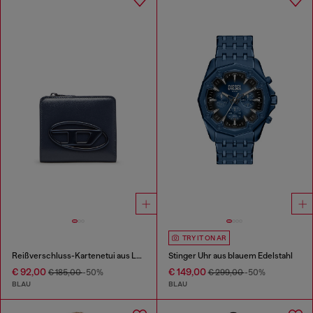
TRY IT ON AR
Reißverschluss-Kartenetui aus Leder
Stinger Uhr aus blauem Edelstahl
€ 92,00
€ 149,00
€ 185,00
-50%
€ 299,00
-50%
BLAU
BLAU