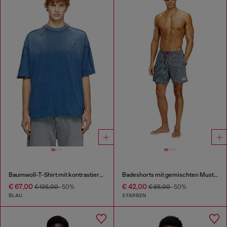
Baumwoll-T-Shirt mit kontrastierender Overlock-Naht
Badeshorts mit gemischten Mustern
€ 67,00
€ 42,00
€ 135,00
-50%
€ 85,00
-50%
BLAU
2 FARBEN