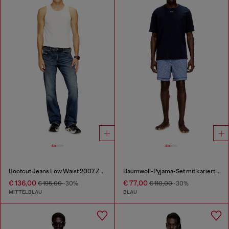
Bootcut Jeans Low Waist 2007 Zatiny
Baumwoll-Pyjama-Set mit karierten Shorts
€ 136,00
€ 77,00
€ 195,00
-30%
€ 110,00
-30%
MITTELBLAU
BLAU