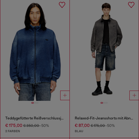
Teddygefütterte Reißverschlussjacke mit Denim-Effekt
Relaxed-Fit-Jeansshorts mit Abnutzungen
€ 175,00
€ 87,00
€ 350,00
-50%
€ 175,00
-50%
2 FARBEN
BLAU