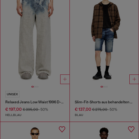
UNISEX
Relaxed Jeans Low Waist 1996 D-Sire
Slim-Fit-Shorts aus behandelten JoggJeans
€ 197,00
€ 137,00
€ 395,00
-50%
€ 275,00
-50%
HELLBLAU
BLAU