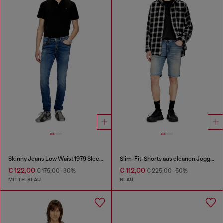
Skinny Jeans Low Waist 1979 Sleenker
Slim-Fit-Shorts aus cleanen JoggJeans
€ 122,00
€ 112,00
€ 175,00
-30%
€ 225,00
-50%
MITTELBLAU
BLAU