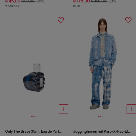
€ 45,00
€ 175,00
€ 90,00
-50%
€ 350,00
-50%
2 FARBEN
BLAU
Only The Brave 35ml, Eau de Parfum
Jogginghosen mit Karo-X-Ray-Effekt