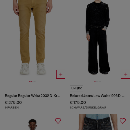
UNISEX
Regular Regular Waist 2032 D-Krooley-BW Joggjeans®
Relaxed Jeans Low Waist 1996 D-Sire
€ 275,00
€ 175,00
9 FARBEN
SCHWARZ/DUNKELGRAU