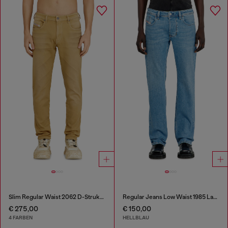
Slim Regular Waist 2062 D-Strukt Joggjeans®
Regular Jeans Low Waist 1985 Larkee
€ 275,00
€ 150,00
4 FARBEN
HELLBLAU