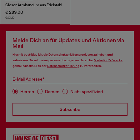
Closer Armbanduhr aus Edelstahl
€ 289,00
GOLD
Melde Dich an für Updates und Aktionen via
Mail
Hiermit bestätige ich, die
Datenschutzerklärung
gelesen zu haben und
autorisiere Diesel, meine personenbezogenen Daten für
Marketing*-Zwecke
gemäß Absatz 3.1 d) der
Datenschutzerklärung
zu verarbeiten.
E-Mail Adresse*
Herren
Damen
Nicht spezifiziert
Subscribe