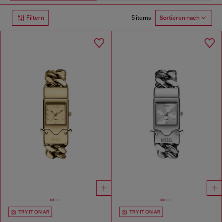
5 items
Filtern
Sortieren nach
TRY IT ON AR
TRY IT ON AR