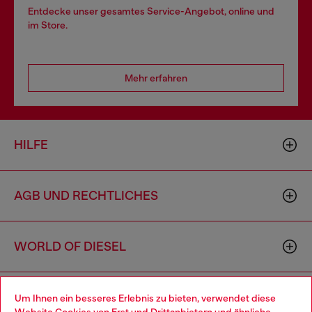
Entdecke unser gesamtes Service-Angebot, online und
im Store.
Mehr erfahren
HILFE
AGB UND RECHTLICHES
WORLD OF DIESEL
CORPORATE
Um Ihnen ein besseres Erlebnis zu bieten, verwendet diese