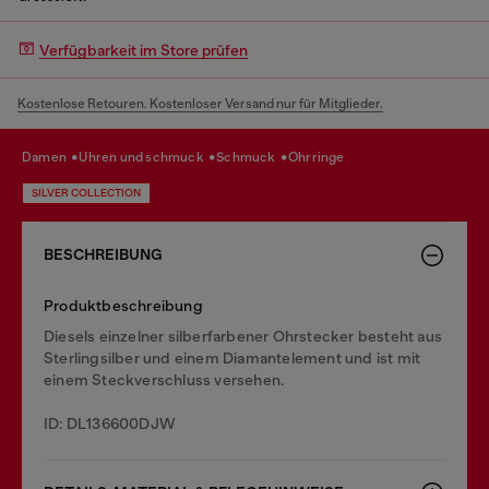
Verfügbarkeit im Store prüfen
Kostenlose Retouren. Kostenloser Versand nur für Mitglieder.
damen
uhren und schmuck
schmuck
ohrringe
SILVER COLLECTION
BESCHREIBUNG
Produktbeschreibung
Diesels einzelner silberfarbener Ohrstecker besteht aus
Sterlingsilber und einem Diamantelement und ist mit
einem Steckverschluss versehen.
ID: DL136600DJW