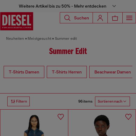
Weitere Artikel bis zu 50% - Mehr entdecken
Suchen
Neuheiten
Meistgesucht
Summer edit
Summer Edit
T‑Shirts Damen
T‑Shirts Herren
Beachwear Damen
96 items
Filtern
Sortieren nach