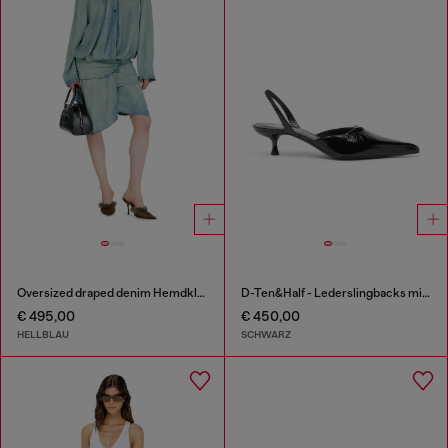
Oversized draped denim Hemdkleid
D-Ten&Half - Lederslingbacks mit Oval D Schmuck
€ 495,00
€ 450,00
HELLBLAU
SCHWARZ