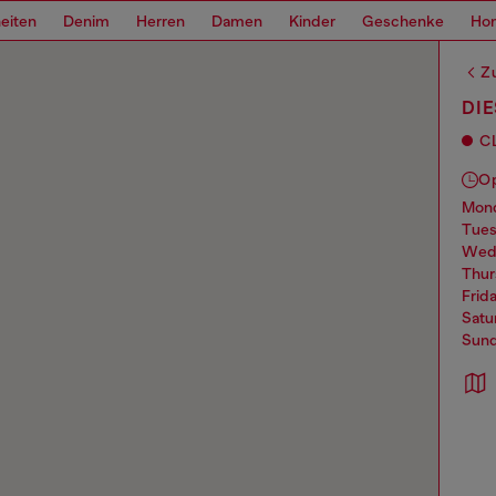
eiten
Denim
Herren
Damen
Kinder
Geschenke
Ho
Z
DIE
C
O
mo
tue
we
thu
frid
sat
sun