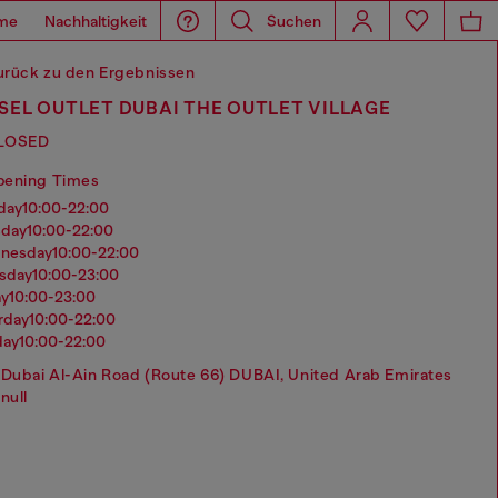
me
Nachhaltigkeit
Suchen
urück zu den Ergebnissen
SEL OUTLET DUBAI THE OUTLET VILLAGE
LOSED
pening Times
nday
10:00-22:00
sday
10:00-22:00
dnesday
10:00-22:00
rsday
10:00-23:00
ay
10:00-23:00
urday
10:00-22:00
day
10:00-22:00
Dubai Al-Ain Road (Route 66) DUBAI, United Arab Emirates
null