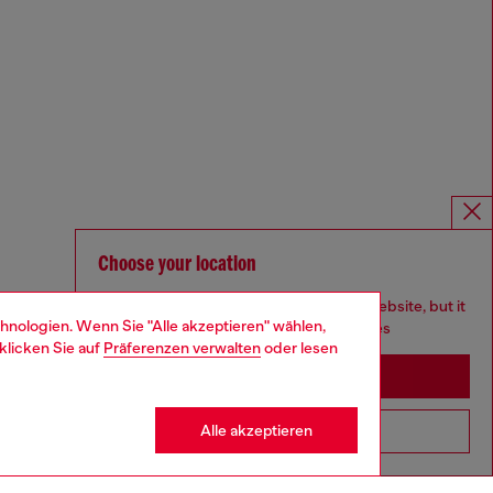
Choose your location
You are currently browsing Österreich website, but it
hnologien. Wenn Sie "Alle akzeptieren" wählen,
seems you may be based in United States
klicken Sie auf
Präferenzen verwalten
oder lesen
Stay in Österreich
Alle akzeptieren
Go to United States