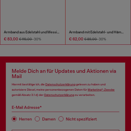
Armband aus Edelstahl und Messing
Armband mit Edelstahl- und Hämatitperlen
€ 83,00
€ 62,00
€ 119,00
-30%
€ 89,00
-30%
Melde Dich an für Updates und Aktionen via
Mail
Hiermit bestätige ich, die
Datenschutzerklärung
gelesen zu haben und
autorisiere Diesel, meine personenbezogenen Daten für
Marketing*-Zwecke
gemäß Absatz 3.1 d) der
Datenschutzerklärung
zu verarbeiten.
E-Mail Adresse*
Herren
Damen
Nicht spezifiziert