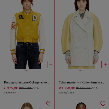
Kurz geschnittene Collegejacke aus Wolle und Leder
Cabanmantel mit Kokonärmeln aus Cracked-Leder
€ 375,00
€ 1.050,00
€ 750,00
-50%
€ 1.500,00
-30%
2 FARBEN
WEISS/GELB