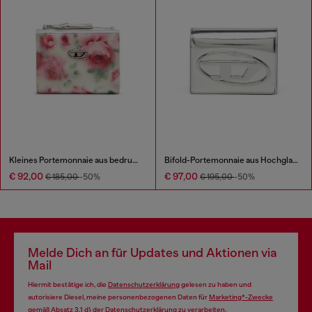
Kleines Portemonnaie aus bedrucktem glänzendem PU
Bifold-Portemonnaie aus Hochglanzleder
€ 92,00
€ 97,00
€ 185,00
-50%
€ 195,00
-50%
Melde Dich an für Updates und Aktionen via
Mail
Hiermit bestätige ich, die
Datenschutzerklärung
gelesen zu haben und
autorisiere Diesel, meine personenbezogenen Daten für
Marketing*-Zwecke
gemäß Absatz 3.1 d) der
Datenschutzerklärung
zu verarbeiten.