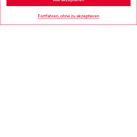
HILFE
Go to United States
Fortfahren, ohne zu akzeptieren
AGB UND RECHTLICHES
WORLD OF DIESEL
CORPORATE
Country: AT
Language: DE