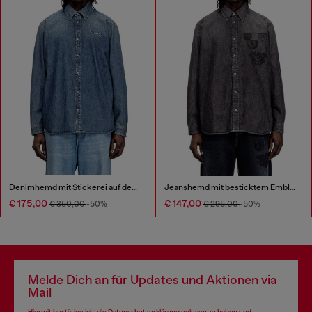
Denimhemd mit Stickerei auf dem Rücken
Jeanshemd mit besticktem Emblem
€ 175,00
€ 147,00
€ 350,00
-50%
€ 295,00
-50%
Melde Dich an für Updates und Aktionen via
Mail
Hiermit bestätige ich, die
Datenschutzerklärung
gelesen zu haben und