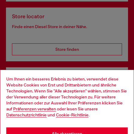
Store locator
Finde einen Diesel Store in deiner Nähe.
Store finden
Omnichannel-Services
Um Ihnen ein besseres Erlebnis zu bieten, verwendet diese
Website Cookies von Erst und Drittanbietern und ähnliche
Entdecke unser gesamtes Service-Angebot, online und
Technologien. Wenn Sie "Alle akzeptieren" wählen, stimmen Sie
im Store.
der Verwendung aller dieser Technologien zu. Für weitere
Choose your location
Informationen oder zur Auswahl Ihrer Präferenzen klicken Sie
auf
Präferenzen verwalten
oder lesen Sie unsere
You are currently browsing Österreich website, but it seems you
Datenschutzrichtlinie
und
Cookie-Richtlinie
.
Mehr erfahren
may be based in United States
Stay in Österreich
Alle akzeptieren