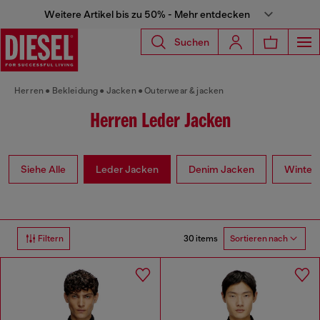
Weitere Artikel bis zu 50% - Mehr entdecken
Suchen
Herren
Bekleidung
Jacken
Outerwear & jacken
Herren Leder Jacken
Siehe Alle
Leder Jacken
Denim Jacken
Winter
30 items
Filtern
Sortieren nach