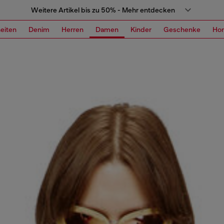
Weitere Artikel bis zu 50% - Mehr entdecken
eiten
Denim
Herren
Damen
Kinder
Geschenke
Ho