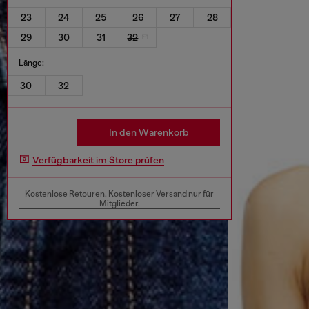
23
24
25
26
27
28
29
30
31
32
Länge:
30
32
In den Warenkorb
Verfügbarkeit im Store prüfen
Kostenlose Retouren. Kostenloser Versand nur für
Mitglieder.