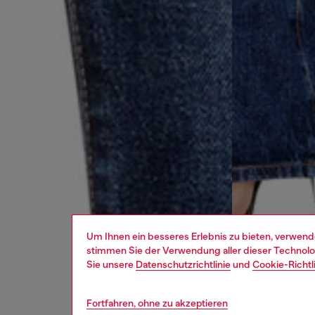
Um Ihnen ein besseres Erlebnis zu bieten, verwend
stimmen Sie der Verwendung aller dieser Technolog
Sie unsere
Datenschutzrichtlinie
und
Cookie-Richtl
Fortfahren, ohne zu akzeptieren