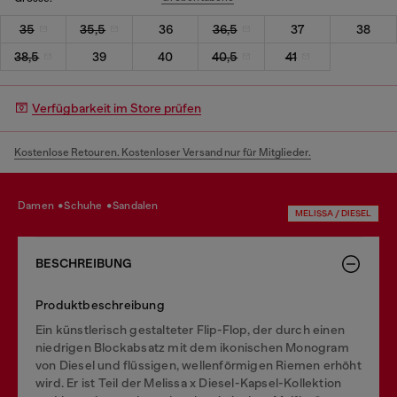
35
35,5
36
36,5
37
38
38,5
39
40
40,5
41
Verfügbarkeit im Store prüfen
Kostenlose Retouren. Kostenloser Versand nur für Mitglieder.
damen
schuhe
sandalen
MELISSA / DIESEL
BESCHREIBUNG
Produktbeschreibung
Ein künstlerisch gestalteter Flip-Flop, der durch einen
niedrigen Blockabsatz mit dem ikonischen Monogram
von Diesel und flüssigen, wellenförmigen Riemen erhöht
wird. Er ist Teil der Melissa x Diesel-Kapsel-Kollektion