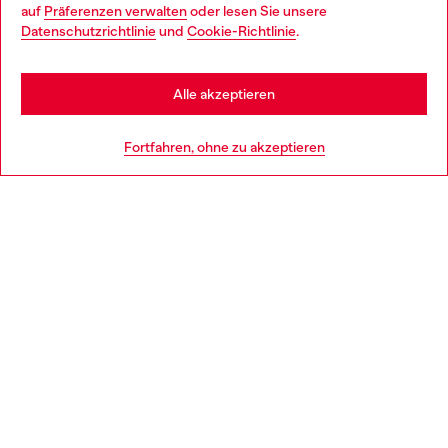
auf
Präferenzen verwalten
oder lesen Sie unsere
You are currently browsing Österreich website, but it seems you
Datenschutzrichtlinie
und
Cookie-Richtlinie
.
Mehr erfahren
may be based in United States
Stay in Österreich
Alle akzeptieren
HILFE
Go to United States
Fortfahren, ohne zu akzeptieren
AGB UND RECHTLICHES
WORLD OF DIESEL
CORPORATE