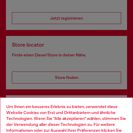
Jetzt registrieren
Store locator
Finde einen Diesel Store in deiner Nähe.
Store finden
Omnichannel-Services
Um Ihnen ein besseres Erlebnis zu bieten, verwendet diese
Website Cookies von Erst und Drittanbietern und ähnliche
Entdecke unser gesamtes Service-Angebot, online und
Technologien. Wenn Sie "Alle akzeptieren" wählen, stimmen Sie
im Store.
der Verwendung aller dieser Technologien zu. Für weitere
Choose your location
Informationen oder zur Auswahl Ihrer Präferenzen klicken Sie