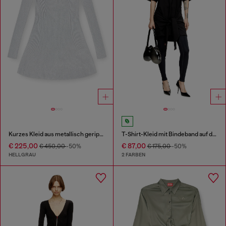
Kurzes Kleid aus metallisch geripptem Strick
T-Shirt-Kleid mit Bindeband auf der Vorderseite
€ 225,00
€ 87,00
€ 450,00
-50%
€ 175,00
-50%
HELLGRAU
2 FARBEN