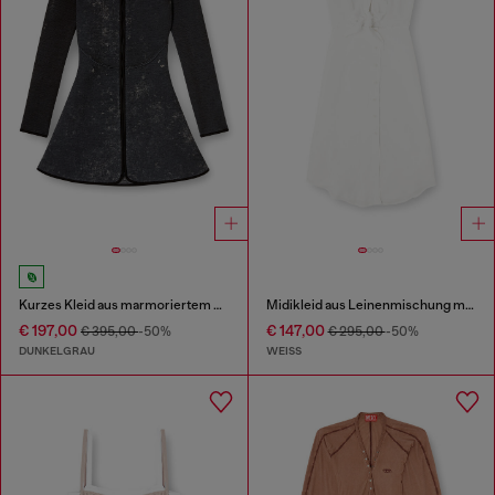
Kurzes Kleid aus marmoriertem Scuba
Midikleid aus Leinenmischung mit Knotendetail
€ 197,00
€ 147,00
€ 395,00
-50%
€ 295,00
-50%
DUNKELGRAU
WEISS