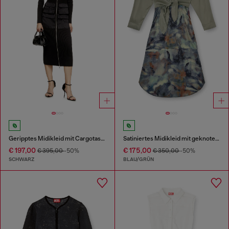
Geripptes Midikleid mit Cargotaschen
Satiniertes Midikleid mit geknotetem Oberteil
€ 197,00
€ 175,00
€ 395,00
-50%
€ 350,00
-50%
SCHWARZ
BLAU/GRÜN