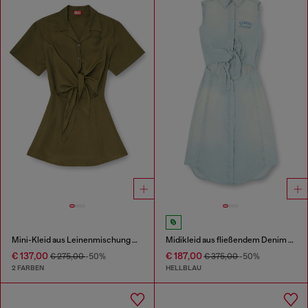
Mini-Kleid aus Leinenmischung mit Taillenknoten
Midikleid aus fließendem Denim mit Schmutzeffekt
€ 137,00
€ 187,00
€ 275,00
-50%
€ 375,00
-50%
2 FARBEN
HELLBLAU