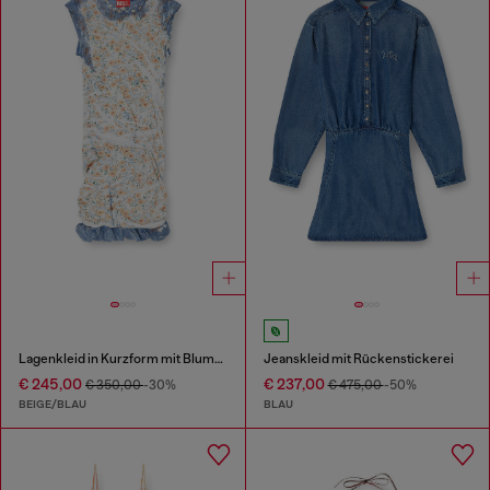
Lagenkleid in Kurzform mit Blumenmuster im Röntgen-Effekt
Jeanskleid mit Rückenstickerei
€ 245,00
€ 237,00
€ 350,00
-30%
€ 475,00
-50%
BEIGE/BLAU
BLAU