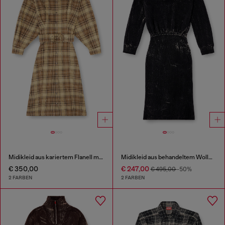
Midikleid aus kariertem Flanell mit breitem Gürtel
Midikleid aus behandeltem Wollmischgewebe-Strick
€ 350,00
€ 247,00
€ 495,00
-50%
2 FARBEN
2 FARBEN