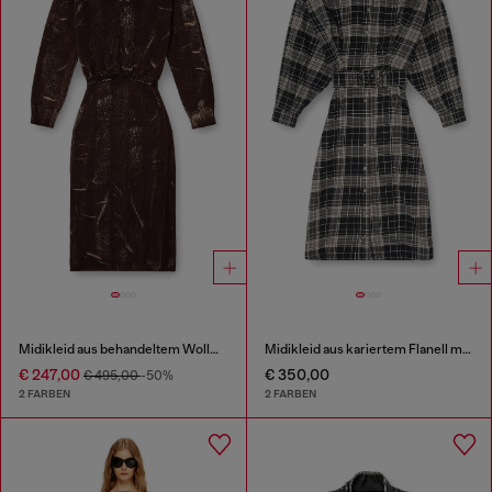
Midikleid aus behandeltem Wollmischgewebe-Strick
Midikleid aus kariertem Flanell mit breitem Gürtel
€ 247,00
€ 350,00
€ 495,00
-50%
2 FARBEN
2 FARBEN