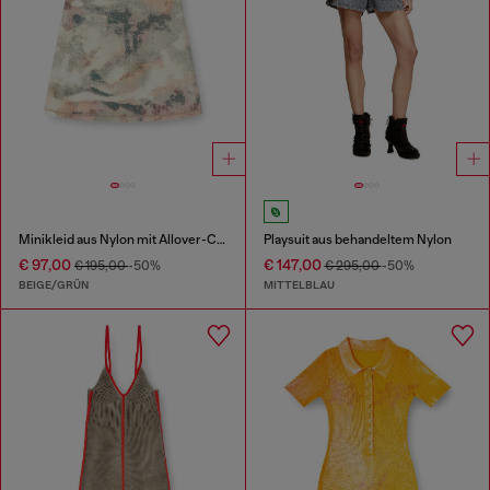
Minikleid aus Nylon mit Allover-Camouflagemuster und Kristalldetails
Playsuit aus behandeltem Nylon
€ 97,00
€ 147,00
€ 195,00
-50%
€ 295,00
-50%
BEIGE/GRÜN
MITTELBLAU