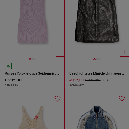
Kurzes Polokleid aus Seidenmischung in Rippstrick
Beschichtetes Minikleid mit geprägtem Oval D
€ 295,00
€ 112,00
€ 225,00
-50%
2 FARBEN
SCHWARZ