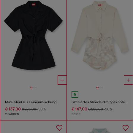
Mini-Kleid aus Leinenmischung mit Taillenknoten
Satiniertes Minikleid mit geknotetem Oberteil
€ 137,00
€ 147,00
€ 275,00
-50%
€ 295,00
-50%
2 FARBEN
BEIGE