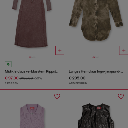
Midikleid aus verblasstem Rippstrick-Jersey
Langes Hemd aus logo-jacquard-knitter-satin
€ 97,00
€ 295,00
€ 195,00
-50%
2 FARBEN
ARMEEGRÜN