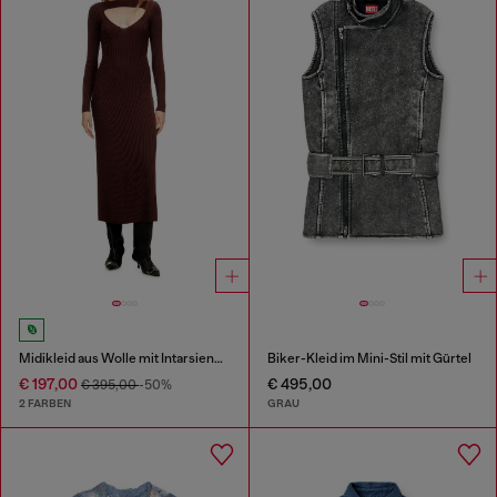
Midikleid aus Wolle mit Intarsienmuster
Biker-Kleid im Mini-Stil mit Gürtel
€ 197,00
€ 495,00
€ 395,00
-50%
2 FARBEN
GRAU