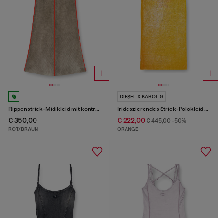
DIESEL X KAROL G
Rippenstrick-Midikleid mit kontrastierenden Bändern
Irideszierendes Strick-Polokleid mit Lotus-Print
€ 350,00
€ 222,00
€ 445,00
-50%
ROT/BRAUN
ORANGE