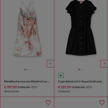
Metallisches kurzes Kleid mit verschwommenem Rosenmuster
Cuprokleid mit V-Ausschnitt und Knöpfen vorne
€ 197,00
€ 125,00
€ 395,00
-50%
€ 250,00
-50%
GRAU/ROSA
SCHWARZ