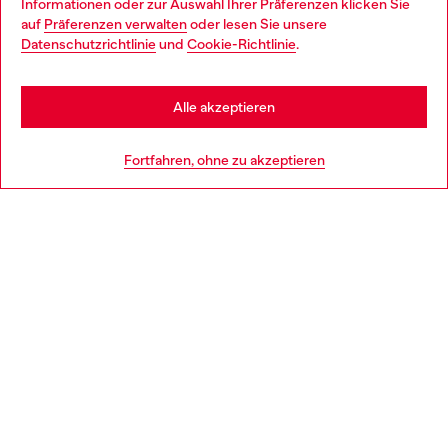
Informationen oder zur Auswahl Ihrer Präferenzen klicken Sie
auf
Präferenzen verwalten
oder lesen Sie unsere
You are currently browsing Österreich website, but it seems you
Datenschutzrichtlinie
und
Cookie-Richtlinie
.
Mehr erfahren
may be based in United States
Stay in Österreich
Alle akzeptieren
HILFE
Go to United States
Fortfahren, ohne zu akzeptieren
AGB UND RECHTLICHES
WORLD OF DIESEL
CORPORATE