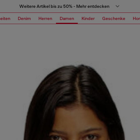
Weitere Artikel bis zu 50% - Mehr entdecken
eiten
Denim
Herren
Damen
Kinder
Geschenke
Ho