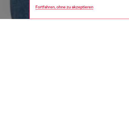
Fortfahren, ohne zu akzeptieren
damen
bekl
BESCH
Produk
Top für
Cutout 
Stretch
Variante
ID: A0
DETAIL