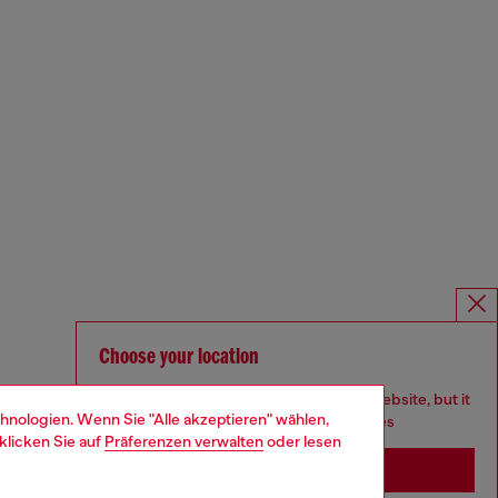
Choose your location
You are currently browsing Österreich website, but it
hnologien. Wenn Sie "Alle akzeptieren" wählen,
seems you may be based in United States
klicken Sie auf
Präferenzen verwalten
oder lesen
Stay in Österreich