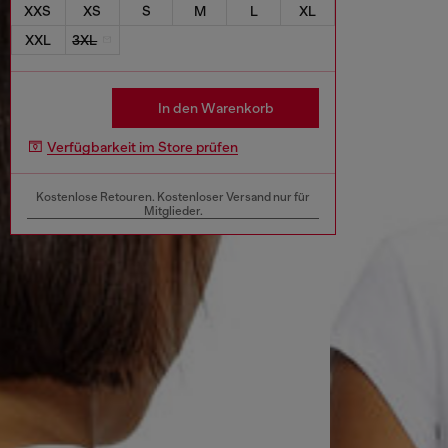
XXS
XS
S
M
L
XL
XXL
3XL
In den Warenkorb
Verfügbarkeit im Store prüfen
Kostenlose Retouren. Kostenloser Versand nur für
Mitglieder.