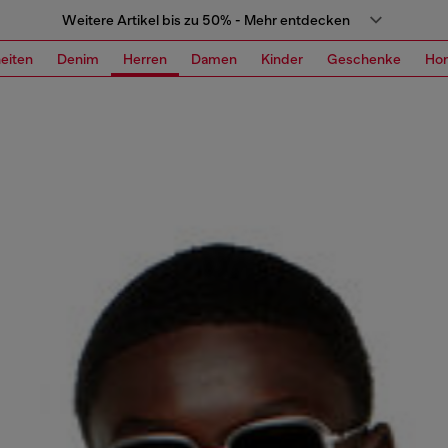
Weitere Artikel bis zu 50% - Mehr entdecken
eiten
Denim
Herren
Damen
Kinder
Geschenke
Ho