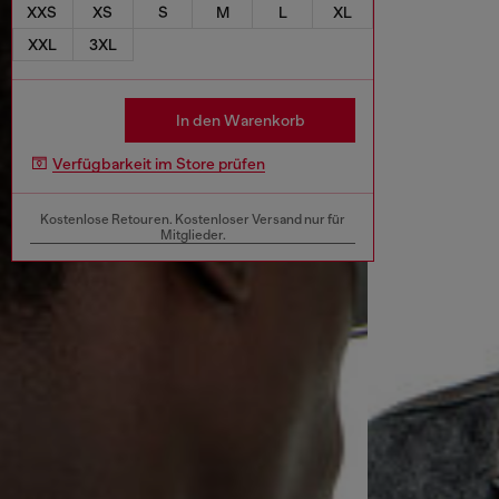
XXS
XS
S
M
L
XL
XXL
3XL
In den Warenkorb
Verfügbarkeit im Store prüfen
Kostenlose Retouren. Kostenloser Versand nur für
Mitglieder.