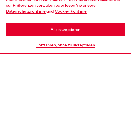
auf
Präferenzen verwalten
oder lesen Sie unsere
You are currently browsing Österreich website, but it seems you
Datenschutzrichtlinie
und
Cookie-Richtlinie
.
Mehr erfahren
may be based in United States
Stay in Österreich
Alle akzeptieren
HILFE
Go to United States
Fortfahren, ohne zu akzeptieren
AGB UND RECHTLICHES
WORLD OF DIESEL
CORPORATE