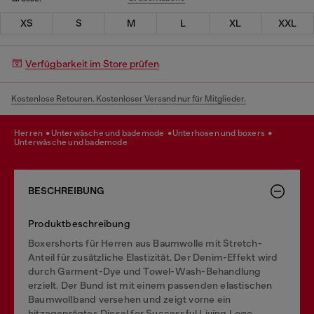
XS
S
M
L
XL
XXL
Verfügbarkeit im Store prüfen
Kostenlose Retouren. Kostenloser Versand nur für Mitglieder.
herren
unterwäsche und bademode
unterhosen und boxers
unterwäsche und bademode
BESCHREIBUNG
Produktbeschreibung
Boxershorts für Herren aus Baumwolle mit Stretch-
Anteil für zusätzliche Elastizität. Der Denim-Effekt wird
durch Garment-Dye und Towel-Wash-Behandlung
erzielt. Der Bund ist mit einem passenden elastischen
Baumwollband versehen und zeigt vorne ein
hitzegeprägtes Diesel for Successful Living Logo.