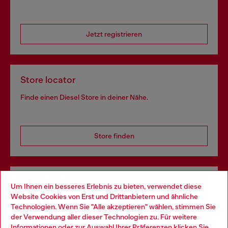
Jetzt registrieren
Store locator
Finde einen Diesel Store in deiner Nähe.
Store finden
Omnichannel-Services
Um Ihnen ein besseres Erlebnis zu bieten, verwendet diese
Website Cookies von Erst und Drittanbietern und ähnliche
Entdecke unser gesamtes Service-Angebot, online und
Technologien. Wenn Sie "Alle akzeptieren" wählen, stimmen Sie
im Store.
der Verwendung aller dieser Technologien zu. Für weitere
Choose your location
Informationen oder zur Auswahl Ihrer Präferenzen klicken Sie