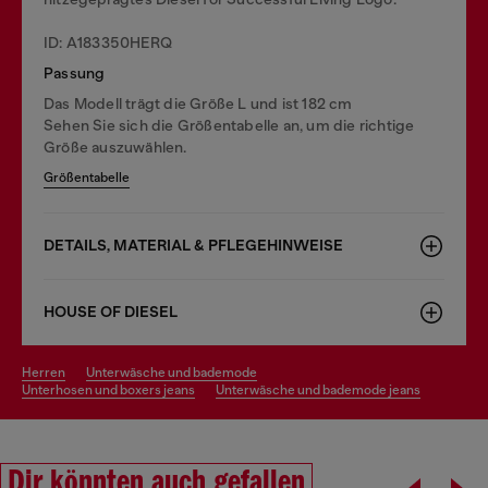
ID: A183350HERQ
Passung
Das Modell trägt die Größe L und ist 182 cm
Sehen Sie sich die Größentabelle an, um die richtige
Größe auszuwählen.
Größentabelle
DETAILS, MATERIAL & PFLEGEHINWEISE
HOUSE OF DIESEL
herren
unterwäsche und bademode
unterhosen und boxers jeans
unterwäsche und bademode jeans
Dir könnten auch gefallen