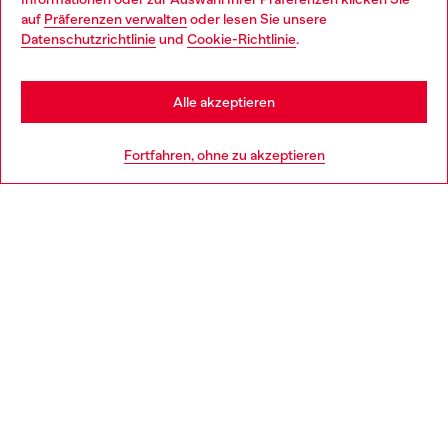
auf
Präferenzen verwalten
oder lesen Sie unsere
You are currently browsing Österreich website, but it seems you
Datenschutzrichtlinie
und
Cookie-Richtlinie
.
Mehr erfahren
may be based in United States
Stay in Österreich
Alle akzeptieren
HILFE
Go to United States
Fortfahren, ohne zu akzeptieren
AGB UND RECHTLICHES
WORLD OF DIESEL
CORPORATE