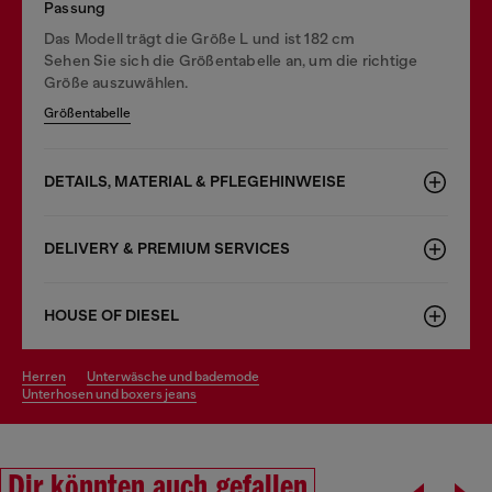
Passung
Das Modell trägt die Größe L und ist 182 cm
Sehen Sie sich die Größentabelle an, um die richtige
Größe auszuwählen.
Größentabelle
DETAILS, MATERIAL & PFLEGEHINWEISE
DELIVERY & PREMIUM SERVICES
HOUSE OF DIESEL
herren
unterwäsche und bademode
unterhosen und boxers jeans
Dir könnten auch gefallen