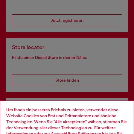
Jetzt registrieren
Store locator
Finde einen Diesel Store in deiner Nähe.
Store finden
Omnichannel-Services
Um Ihnen ein besseres Erlebnis zu bieten, verwendet diese
Website Cookies von Erst und Drittanbietern und ähnliche
Entdecke unser gesamtes Service-Angebot, online und
Technologien. Wenn Sie "Alle akzeptieren" wählen, stimmen Sie
im Store.
der Verwendung aller dieser Technologien zu. Für weitere
Choose your location
Informationen oder zur Auswahl Ihrer Präferenzen klicken Sie