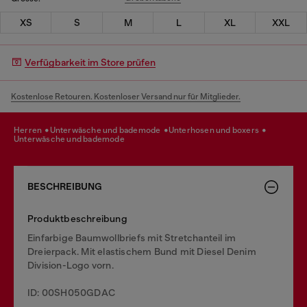
XS
S
M
L
XL
XXL
Verfügbarkeit im Store prüfen
Kostenlose Retouren. Kostenloser Versand nur für Mitglieder.
herren
unterwäsche und bademode
unterhosen und boxers
unterwäsche und bademode
BESCHREIBUNG
Produktbeschreibung
Einfarbige Baumwollbriefs mit Stretchanteil im
Dreierpack. Mit elastischem Bund mit Diesel Denim
Division-Logo vorn.
ID: 00SH050GDAC