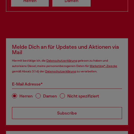
Herren
Damen
Melde Dich an für Updates und Aktionen via
Mail
Hiermit bestätige ich, die
Datenschutzerklärung
gelesen zu haben und
autorisiere Diesel, meine personenbezogenen Daten für
Marketing*-Zwecke
gemäß Absatz 3.1 d) der
Datenschutzerklärung
zu verarbeiten.
E-Mail Adresse*
Herren
Damen
Nicht spezifiziert
Subscribe