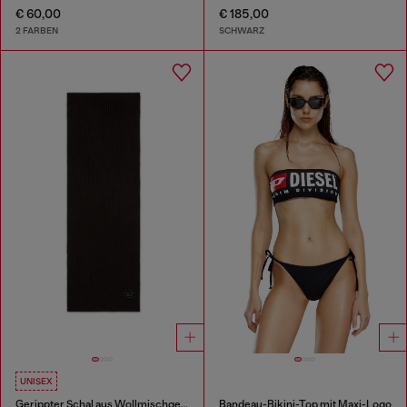
€ 60,00
€ 185,00
2 FARBEN
SCHWARZ
UNISEX
Gerippter Schal aus Wollmischgewebe
Bandeau-Bikini-Top mit Maxi-Logo