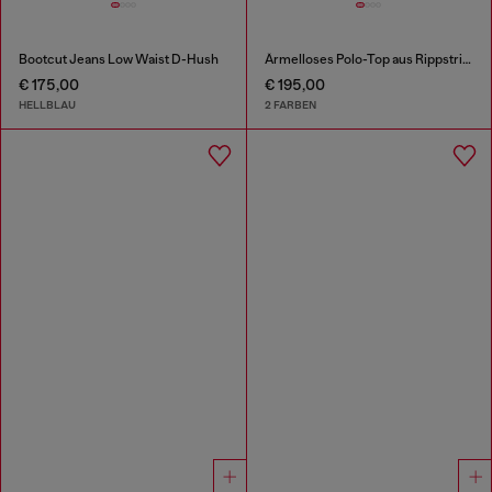
Bootcut Jeans Low Waist D-Hush
Ärmelloses Polo-Top aus Rippstrick mit Seidenmix
€ 175,00
€ 195,00
HELLBLAU
2 FARBEN