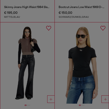
Skinny Jeans High Waist 1984 Slandy-High
Bootcut Jeans Low Waist 1969 D-Ebbey
€ 195,00
€ 150,00
MITTELBLAU
SCHWARZ/DUNKELGRAU