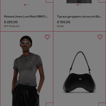
Relaxed Jeans Low Waist 1996 D-Sire
Top aus geripptem Jersey mit Blumenprint
€ 225,00
€ 150,00
MITTELBLAU
ROSA