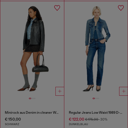
Minirock aus Denim in cleaner Waschung
Regular Jeans Low Waist 1989 D-Mine
€ 150,00
€ 122,00
€ 175,00
-30%
SCHWARZ
DUNKELBLAU