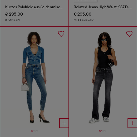
Kurzes Polokleid aus Seidenmischung in Rippstrick
Relaxed Jeans High Waist 1987 D-Khelz
€ 295,00
€ 295,00
2 FARBEN
MITTELBLAU