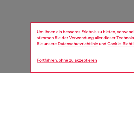
Um Ihnen ein besseres Erlebnis zu bieten, verwend
stimmen Sie der Verwendung aller dieser Technolog
Sie unsere
Datenschutzrichtlinie
und
Cookie-Richtl
Fortfahren, ohne zu akzeptieren
herren
acce
Respo
ENTDEC