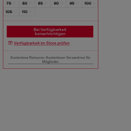
75
80
85
90
95
100
105
110
Bei Verfügbarkeit
benachrichtigen
Verfügbarkeit im Store prüfen
Kostenlose Retouren. Kostenloser Versand nur für
Mitglieder.