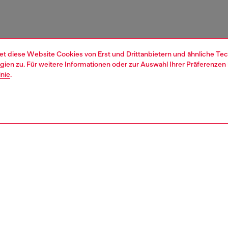
et diese Website Cookies von Erst und Drittanbietern und ähnliche Tec
ien zu. Für weitere Informationen oder zur Auswahl Ihrer Präferenzen 
inie
.
1 | 3
ssoires
gürtel
gürtel
nsible
KE, WIE WIR DIE AUSWIRKUNGEN DIESES PRODUKTS REDUZIER