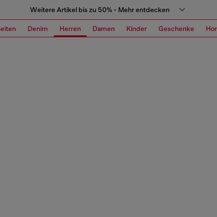
Weitere Artikel bis zu 50% - Mehr entdecken
eiten
Denim
Herren
Damen
Kinder
Geschenke
Ho