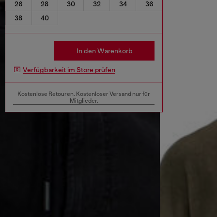
26
28
30
32
34
36
38
40
In den Warenkorb
Verfügbarkeit im Store prüfen
Kostenlose Retouren. Kostenloser Versand nur für
Mitglieder.