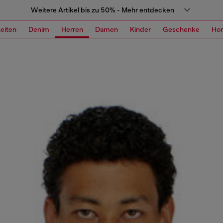
Weitere Artikel bis zu 50% - Mehr entdecken
eiten
Denim
Herren
Damen
Kinder
Geschenke
Ho