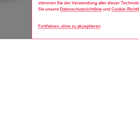
stimmen Sie der Verwendung aller dieser Technolog
Sie unsere
Datenschutzrichtlinie
und
Cookie-Richtl
Fortfahren, ohne zu akzeptieren
herren
jean
BESCH
Produk
Regular
Bein hi
bietet 
abgest
Dieser 
Diesel-D