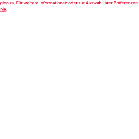
ien zu. Für weitere Informationen oder zur Auswahl Ihrer Präferenzen 
inie
.
1 | 5
s
siehe alle
regular
REIBUNG & GRÖSSE UND PASSFORM
tbeschreibung
Passung
 Fit mit mittelhohem Bund und schmaler zulaufendem
Das Modell 
n zum Knöchel. Reißverschluss. Die Jeans aus JoggJeans
Sehen Sie 
allerhöchsten Komfort und ist mit einem farblich
auszuwähl
immten Tunnelzug am Bund versehen.
Größentabel
Stil in einer cleanen schwarzen Waschung ist Teil des
NA-Sortiments –zeitlose, kultige Stile, die die