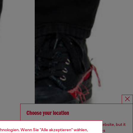
Choose your location
You are currently browsing Österreich website, but it
hnologien. Wenn Sie "Alle akzeptieren" wählen,
seems you may be based in United States