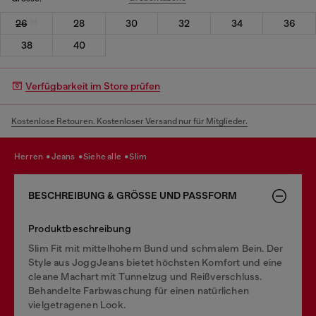
26
28
30
32
34
36
38
40
Verfügbarkeit im Store prüfen
Kostenlose Retouren. Kostenloser Versand nur für Mitglieder.
herren
jeans
siehe alle
slim
BESCHREIBUNG & GRÖSSE UND PASSFORM
Produktbeschreibung
Slim Fit mit mittelhohem Bund und schmalem Bein. Der
Style aus JoggJeans bietet höchsten Komfort und eine
cleane Machart mit Tunnelzug und Reißverschluss.
Behandelte Farbwaschung für einen natürlichen
vielgetragenen Look.