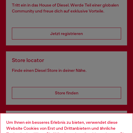
Tritt ein in das House of Diesel. Werde Teil einer globalen
Community und freue dich auf exklusive Vorteile.
Jetzt registrieren
Store locator
Finde einen Diesel Store in deiner Nähe.
Store finden
Omnichannel-Services
Um Ihnen ein besseres Erlebnis zu bieten, verwendet diese
Website Cookies von Erst und Drittanbietern und ähnliche
Entdecke unser gesamtes Service-Angebot, online und