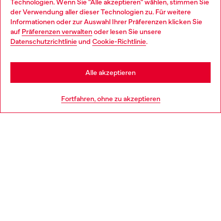
Technologien. Wenn Sie "Alle akzeptieren" wählen, stimmen Sie
im Store.
der Verwendung aller dieser Technologien zu. Für weitere
Choose your location
Informationen oder zur Auswahl Ihrer Präferenzen klicken Sie
auf
Präferenzen verwalten
oder lesen Sie unsere
You are currently browsing Österreich website, but it seems you
Datenschutzrichtlinie
und
Cookie-Richtlinie
.
Mehr erfahren
may be based in United States
Stay in Österreich
Alle akzeptieren
HILFE
Go to United States
Fortfahren, ohne zu akzeptieren
AGB UND RECHTLICHES
WORLD OF DIESEL
CORPORATE