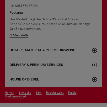
ID: A153770670M
Passung
Das Modell trägt die Größe 32 und ist 182 cm
Sehen Sie sich die Größentabelle an, um die richtige
Größe auszuwählen.
Größentabelle
DETAILS, MATERIAL & PFLEGEHINWEISE
DELIVERY & PREMIUM SERVICES
HOUSE OF DIESEL
herren
siehe alle
slim
regular waist
farbig
medium treated