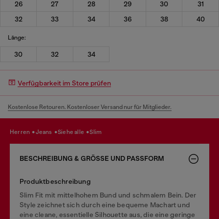
26
27
28
29
30
31
32
33
34
36
38
40
Länge:
30
32
34
Verfügbarkeit im Store prüfen
Kostenlose Retouren. Kostenloser Versand nur für Mitglieder.
herren
jeans
siehe alle
slim
BESCHREIBUNG & GRÖSSE UND PASSFORM
Produktbeschreibung
Slim Fit mit mittelhohem Bund und schmalem Bein. Der
Style zeichnet sich durch eine bequeme Machart und
eine cleane, essentielle Silhouette aus, die eine geringe