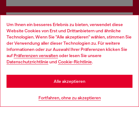
Omnichannel-Services
Um Ihnen ein besseres Erlebnis zu bieten, verwendet diese
Website Cookies von Erst und Drittanbietern und ähnliche
Entdecke unser gesamtes Service-Angebot, online und
Technologien. Wenn Sie "Alle akzeptieren" wählen, stimmen Sie
im Store.
der Verwendung aller dieser Technologien zu. Für weitere
Choose your location
Informationen oder zur Auswahl Ihrer Präferenzen klicken Sie
auf
Präferenzen verwalten
oder lesen Sie unsere
You are currently browsing Österreich website, but it seems you
Datenschutzrichtlinie
und
Cookie-Richtlinie
.
Mehr erfahren
may be based in United States
Stay in Österreich
Alle akzeptieren
HILFE
Go to United States
Fortfahren, ohne zu akzeptieren
AGB UND RECHTLICHES
WORLD OF DIESEL