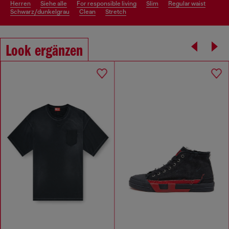
herren
siehe alle
for responsible living
slim
regular waist
schwarz/dunkelgrau
clean
stretch
Look ergänzen