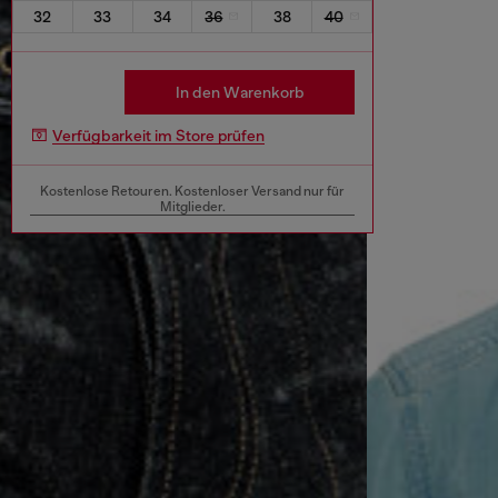
32
33
34
36
38
40
In den Warenkorb
Verfügbarkeit im Store prüfen
Kostenlose Retouren. Kostenloser Versand nur für
Mitglieder.