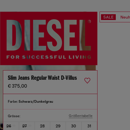
SALE
Neuh
Slim Jeans Regular Waist D-Villus
€ 375,00
Farbe:
Schwarz/Dunkelgrau
Größentabelle
Grösse:
26
27
28
29
30
31