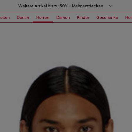
Weitere Artikel bis zu 50% - Mehr entdecken
eiten
Denim
Herren
Damen
Kinder
Geschenke
Ho