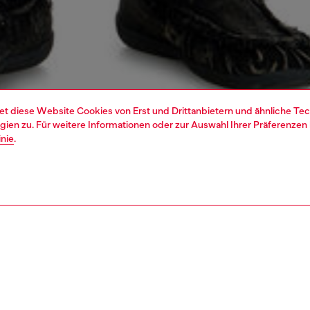
et diese Website Cookies von Erst und Drittanbietern und ähnliche Tec
ien zu. Für weitere Informationen oder zur Auswahl Ihrer Präferenzen 
inie
.
1 | 7
s
siehe alle
slim