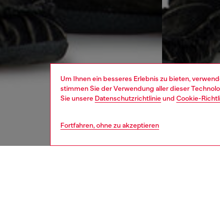
Um Ihnen ein besseres Erlebnis zu bieten, verwend
stimmen Sie der Verwendung aller dieser Technolog
Sie unsere
Datenschutzrichtlinie
und
Cookie-Richtl
Fortfahren, ohne zu akzeptieren
herren
jean