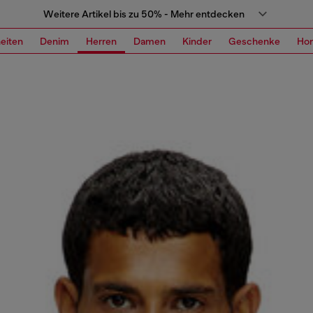
Weitere Artikel bis zu 50% - Mehr entdecken
eiten
Denim
Herren
Damen
Kinder
Geschenke
Ho