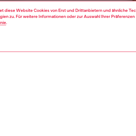
et diese Website Cookies von Erst und Drittanbietern und ähnliche Tec
ien zu. Für weitere Informationen oder zur Auswahl Ihrer Präferenzen 
inie
.
1 | 4
rwäsche und bademode
unterhosen und boxers
unterwäsche und bademode
REIBUNG
tbeschreibung
Passung
tropants aus bequemer Stretchbaumwolle in schlichten
Das Modell
en. Jedes der Modelle verfügt über einen elastischen
Sehen Sie 
rd-gewebten Bund mit umlaufenden Diesel Denim
auszuwähl
n Logos. Die Rückseite eines jeden Modells punktet mit
Größentabel