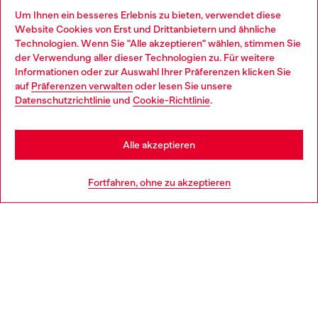
Omnichannel-Services
Um Ihnen ein besseres Erlebnis zu bieten, verwendet diese
Website Cookies von Erst und Drittanbietern und ähnliche
Entdecke unser gesamtes Service-Angebot, online und
Technologien. Wenn Sie "Alle akzeptieren" wählen, stimmen Sie
im Store.
der Verwendung aller dieser Technologien zu. Für weitere
Choose your location
Informationen oder zur Auswahl Ihrer Präferenzen klicken Sie
auf
Präferenzen verwalten
oder lesen Sie unsere
You are currently browsing Österreich website, but it seems you
Datenschutzrichtlinie
und
Cookie-Richtlinie
.
Mehr erfahren
may be based in United States
Stay in Österreich
Alle akzeptieren
HILFE
Go to United States
Fortfahren, ohne zu akzeptieren
AGB UND RECHTLICHES
WORLD OF DIESEL