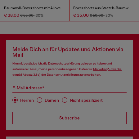
Baumwoll-Boxershorts mit Allover-Print
Boxershorts aus Stretch-Baumwolle mit tonalem Print
€ 38,00
€ 35,00
€ 55,00
-30%
€ 50,00
-30%
Melde Dich an für Updates und Aktionen via
Mail
Hiermit bestätige ich, die
Datenschutzerklärung
gelesen zu haben und
autorisiere Diesel, meine personenbezogenen Daten für
Marketing*-Zwecke
gemäß Absatz 3.1 d) der
Datenschutzerklärung
zu verarbeiten.
E-Mail Adresse*
Herren
Damen
Nicht spezifiziert
Subscribe