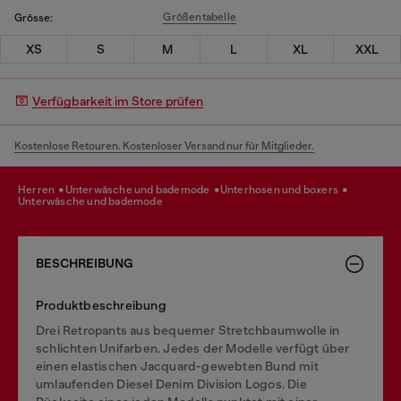
Größentabelle
Grösse:
XS
S
M
L
XL
XXL
Verfügbarkeit im Store prüfen
Kostenlose Retouren. Kostenloser Versand nur für Mitglieder.
herren
unterwäsche und bademode
unterhosen und boxers
unterwäsche und bademode
BESCHREIBUNG
Produktbeschreibung
Drei Retropants aus bequemer Stretchbaumwolle in
schlichten Unifarben. Jedes der Modelle verfügt über
einen elastischen Jacquard-gewebten Bund mit
umlaufenden Diesel Denim Division Logos. Die