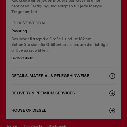
Rückseite eines jeden Modells punktet mit einer
nahtlosen Fertigung und sorgt so für jede Menge
Tragekomfort.
ID: 00ST3V0DDAI
Passung
Das Modell trägt die Größe L und ist 182 cm
Sehen Sie sich die Größentabelle an, um die richtige
Größe auszuwählen.
Größentabelle
DETAILS, MATERIAL & PFLEGEHINWEISE
DELIVERY & PREMIUM SERVICES
HOUSE OF DIESEL
herren
unterwäsche und bademode