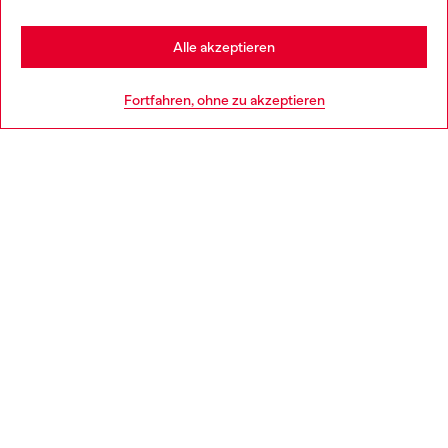
Stay in Österreich
Alle akzeptieren
HILFE
Go to United States
Fortfahren, ohne zu akzeptieren
AGB UND RECHTLICHES
WORLD OF DIESEL
CORPORATE