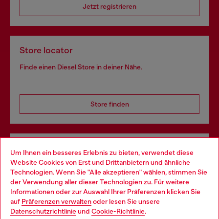
Jetzt registrieren
Store locator
Finde einen Diesel Store in deiner Nähe.
Store finden
Omnichannel-Services
Um Ihnen ein besseres Erlebnis zu bieten, verwendet diese
Website Cookies von Erst und Drittanbietern und ähnliche
Entdecke unser gesamtes Service-Angebot, online und
Technologien. Wenn Sie "Alle akzeptieren" wählen, stimmen Sie
im Store.
der Verwendung aller dieser Technologien zu. Für weitere
Choose your location
Informationen oder zur Auswahl Ihrer Präferenzen klicken Sie
auf
Präferenzen verwalten
oder lesen Sie unsere
You are currently browsing Österreich website, but it seems you
Datenschutzrichtlinie
und
Cookie-Richtlinie
.
Mehr erfahren
may be based in United States