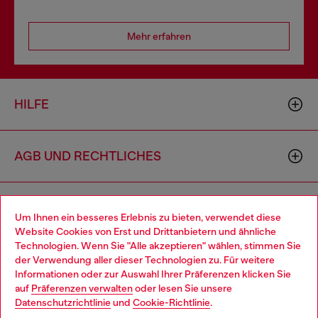
Mehr erfahren
HILFE
AGB UND RECHTLICHES
WORLD OF DIESEL
Um Ihnen ein besseres Erlebnis zu bieten, verwendet diese
Website Cookies von Erst und Drittanbietern und ähnliche
Technologien. Wenn Sie "Alle akzeptieren" wählen, stimmen Sie
CORPORATE
der Verwendung aller dieser Technologien zu. Für weitere
Choose your location
Informationen oder zur Auswahl Ihrer Präferenzen klicken Sie
auf
Präferenzen verwalten
oder lesen Sie unsere
You are currently browsing Österreich website, but it seems you
Datenschutzrichtlinie
und
Cookie-Richtlinie
.
may be based in United States