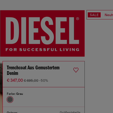
SALE
Neuh
Trenchcoat Aus Gemustertem
Denim
€ 347,00
€ 695,00
-50%
Farbe:
Grau
Größentabelle
Grösse: