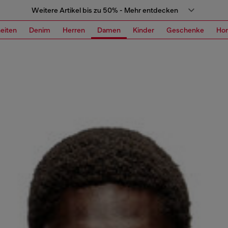
Weitere Artikel bis zu 50% - Mehr entdecken
eiten
Denim
Herren
Damen
Kinder
Geschenke
Ho