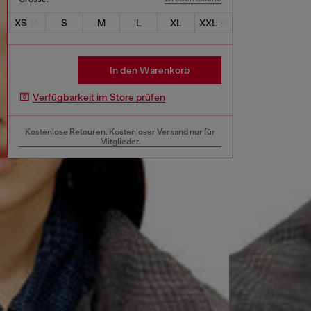
XS
S
M
L
XL
XXL
In den Warenkorb
Verfügbarkeit im Store prüfen
Kostenlose Retouren. Kostenloser Versand nur für
Mitglieder.