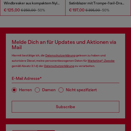
Windbreaker aus kompaktem Nylon
Satinblazer mit Trompe-l'œil-Drapierung
€ 125,00
€ 197,00
€ 250,00
-50%
€ 395,00
-50%
Melde Dich an für Updates und Aktionen via
Mail
Hiermit bestätige ich, die
Datenschutzerklärung
gelesen zu haben und
autorisiere Diesel, meine personenbezogenen Daten für
Marketing*-Zwecke
gemäß Absatz 3.1 d) der
Datenschutzerklärung
zu verarbeiten.
E-Mail Adresse*
Herren
Damen
Nicht spezifiziert
Subscribe