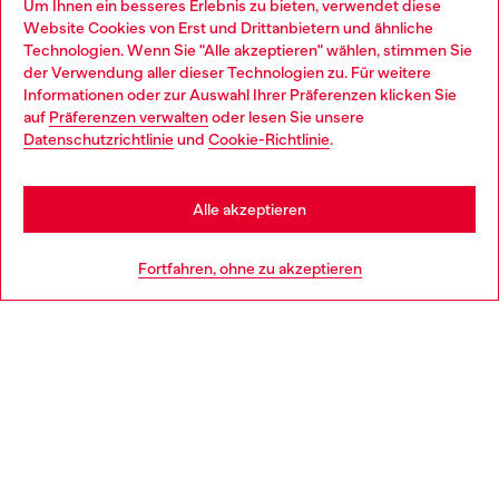
Um Ihnen ein besseres Erlebnis zu bieten, verwendet diese
Website Cookies von Erst und Drittanbietern und ähnliche
Entdecke unser gesamtes Service-Angebot, online und
Technologien. Wenn Sie "Alle akzeptieren" wählen, stimmen Sie
im Store.
der Verwendung aller dieser Technologien zu. Für weitere
Choose your location
Informationen oder zur Auswahl Ihrer Präferenzen klicken Sie
auf
Präferenzen verwalten
oder lesen Sie unsere
You are currently browsing Österreich website, but it seems you
Datenschutzrichtlinie
und
Cookie-Richtlinie
.
Mehr erfahren
may be based in United States
Stay in Österreich
Alle akzeptieren
HILFE
Go to United States
Fortfahren, ohne zu akzeptieren
AGB UND RECHTLICHES
WORLD OF DIESEL
CORPORATE