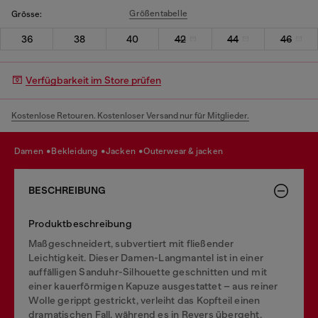
Größentabelle
Grösse:
36
38
40
42
44
46
Verfügbarkeit im Store prüfen
Kostenlose Retouren. Kostenloser Versand nur für Mitglieder.
damen
bekleidung
jacken
outerwear & jacken
BESCHREIBUNG
Produktbeschreibung
Maßgeschneidert, subvertiert mit fließender
Leichtigkeit. Dieser Damen-Langmantel ist in einer
auffälligen Sanduhr-Silhouette geschnitten und mit
einer kauerförmigen Kapuze ausgestattet – aus reiner
Wolle gerippt gestrickt, verleiht das Kopfteil einen
dramatischen Fall, während es in Revers übergeht.