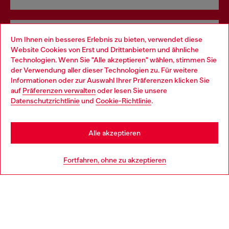
Omnichannel-Services
Um Ihnen ein besseres Erlebnis zu bieten, verwendet diese
Website Cookies von Erst und Drittanbietern und ähnliche
Entdecke unser gesamtes Service-Angebot, online und
Technologien. Wenn Sie "Alle akzeptieren" wählen, stimmen Sie
im Store.
der Verwendung aller dieser Technologien zu. Für weitere
Choose your location
Informationen oder zur Auswahl Ihrer Präferenzen klicken Sie
auf
Präferenzen verwalten
oder lesen Sie unsere
You are currently browsing Österreich website, but it seems you
Datenschutzrichtlinie
und
Cookie-Richtlinie
.
Mehr erfahren
may be based in United States
Stay in Österreich
Alle akzeptieren
HILFE
Go to United States
Fortfahren, ohne zu akzeptieren
AGB UND RECHTLICHES
WORLD OF DIESEL