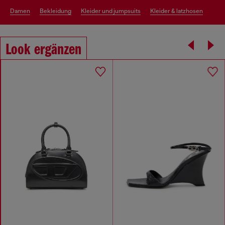
damen
bekleidung
kleider und jumpsuits
kleider & latzhosen
Look ergänzen