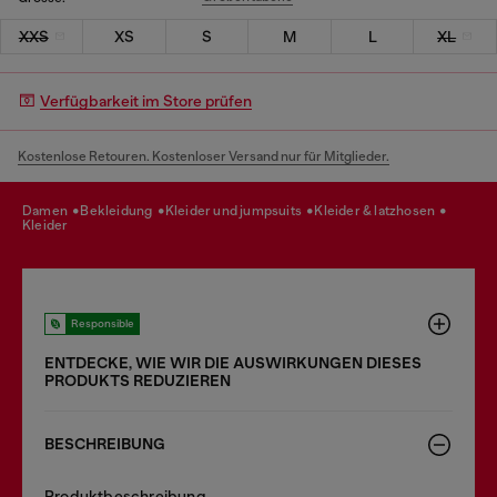
XXS
XS
S
M
L
XL
Verfügbarkeit im Store prüfen
Kostenlose Retouren. Kostenloser Versand nur für Mitglieder.
damen
bekleidung
kleider und jumpsuits
kleider & latzhosen
kleider
Responsible
ENTDECKE, WIE WIR DIE AUSWIRKUNGEN DIESES
PRODUKTS REDUZIEREN
BESCHREIBUNG
Produktbeschreibung